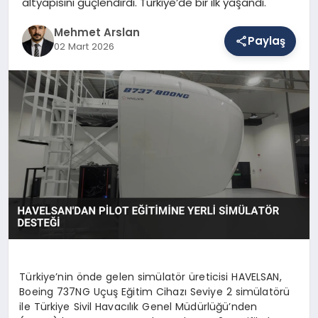
altyapısını güçlendirdi. Türkiye’de bir ilk yaşandı.
Mehmet Arslan
Paylaş
SAĞLIK
02 Mart 2026
EĞITIM
DÜNYA
YAŞAM
Türkiye’nin önde gelen simülatör üreticisi HAVELSAN,
Boeing 737NG Uçuş Eğitim Cihazı Seviye 2 simülatörü
ile Türkiye Sivil Havacılık Genel Müdürlüğü’nden