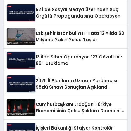
52 İlde Sosyal Medya Üzerinden Suç
Örgütü Propagandasına Operasyon
Eskişehir İstanbul YHT Hattı 12 Yılda 63
Milyona Yakın Yolcu Taşıdı
13 İlde Siber Operasyon 127 Gözaltı ve
86 Tutuklama
2026 İl Planlama Uzman Yardımcısı
Sözlü Sınavı Sonuçları Açıklandı
Cumhurbaşkanı Erdoğan Türkiye
Ekonomisinin Çoklu Şoklara Direncini
Vurguladı
İçişleri Bakanlığı Stajyer Kontrolör