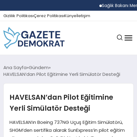
Sağlık Bakanı Memişoğl
Gizlilik Politikası
Çerez Politikası
Künye
İletişim
GÜNDEM
Ana Sayfa
Gündem
HAVELSAN’dan Pilot Eğitimine Yerli Simülatör Desteği
EKONOMI
HAVELSAN’dan Pilot Eğitimine
Yerli Simülatör Desteği
SPOR
HAVELSAN’ın Boeing 737NG Uçuş Eğitim Simülatörü,
SHGM’den sertifika alarak SunExpress’in pilot eğitim
MAGAZIN