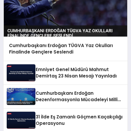
Cumhurbaşkanı Erdoğan TÜGVA Yaz Okulları
Finalinde Gençlere Seslendi
Emniyet Genel Müdürü Mahmut
Demirtaş 23 Nisan Mesajı Yayınladı
Cumhurbaşkanı Erdoğan
Dezenformasyonla Mücadeleyi Millî
Güvenlik Sorunu Saydı
31 İlde Eş Zamanlı Göçmen Kaçakçılığı
Operasyonu