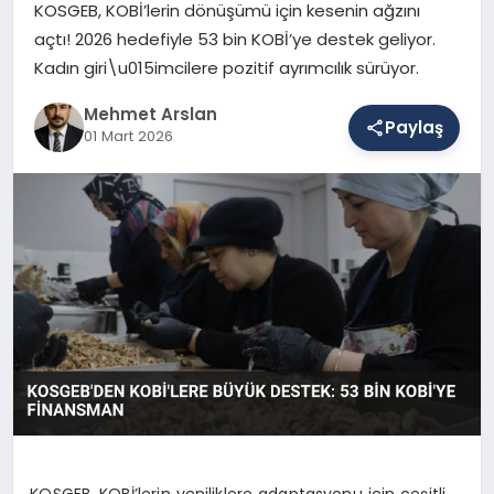
KOSGEB, KOBİ’lerin dönüşümü için kesenin ağzını
açtı! 2026 hedefiyle 53 bin KOBİ’ye destek geliyor.
Kadın giri\u015imcilere pozitif ayrımcılık sürüyor.
SAĞLIK
Mehmet Arslan
Paylaş
01 Mart 2026
EĞITIM
DÜNYA
YAŞAM
KOSGEB, KOBİ’lerin yeniliklere adaptasyonu için çeşitli