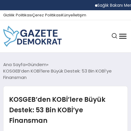
Sağlık Bakanı Memişoğl
Gizlilik Politikası
Çerez Politikası
Künye
İletişim
GÜNDEM
Ana Sayfa
Gündem
KOSGEB’den KOBİ’lere Büyük Destek: 53 Bin KOBİ’ye
Finansman
EKONOMI
KOSGEB’den KOBİ’lere Büyük
SPOR
Destek: 53 Bin KOBİ’ye
Finansman
MAGAZIN