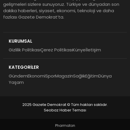
gelişmeleri sizlere sunuyoruz. Türkiye ve dünyadan son
dakika haberleri, siyaset, ekonomi, teknoloji ve daha
fazlası Gazete Demokrat’ta.
KURUMSAL
Gizlilik Politikası
Çerez Politikası
Künye
İletişim
KATEGORİLER
Gündem
Ekonomi
Spor
Magazin
Sağlık
Eğitim
Dünya
Yaşam
2025 Gazete Demokrat © Tüm hakları saklıdır.
Seobaz Haber Teması
Pharmaton