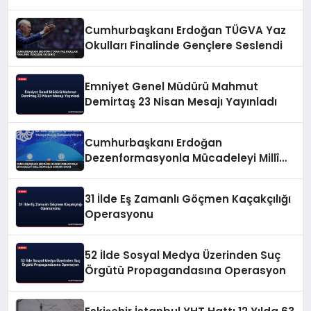
Cumhurbaşkanı Erdoğan TÜGVA Yaz
Okulları Finalinde Gençlere Seslendi
Emniyet Genel Müdürü Mahmut
Demirtaş 23 Nisan Mesajı Yayınladı
Cumhurbaşkanı Erdoğan
Dezenformasyonla Mücadeleyi Millî
Güvenlik Sorunu Saydı
31 İlde Eş Zamanlı Göçmen Kaçakçılığı
Operasyonu
52 İlde Sosyal Medya Üzerinden Suç
Örgütü Propagandasına Operasyon