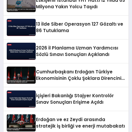
Eskişehir İstanbul YHT Hattı 12 Yılda 63
Milyona Yakın Yolcu Taşıdı
13 İlde Siber Operasyon 127 Gözaltı ve
86 Tutuklama
2026 İl Planlama Uzman Yardımcısı
Sözlü Sınavı Sonuçları Açıklandı
Cumhurbaşkanı Erdoğan Türkiye
Ekonomisinin Çoklu Şoklara Direncini
Vurguladı
İçişleri Bakanlığı Stajyer Kontrolör
Sınav Sonuçları Erişime Açıldı
Erdoğan ve ez Zeydi arasında
stratejik iş birliği ve enerji mutabakatı