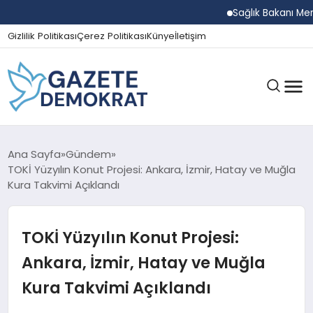
Sağlık Bakanı Memişo
Gizlilik Politikası
Çerez Politikası
Künye
İletişim
GÜNDEM
Ana Sayfa
Gündem
TOKİ Yüzyılın Konut Projesi: Ankara, İzmir, Hatay ve Muğla
Kura Takvimi Açıklandı
EKONOMI
TOKİ Yüzyılın Konut Projesi:
SPOR
Ankara, İzmir, Hatay ve Muğla
Kura Takvimi Açıklandı
MAGAZIN