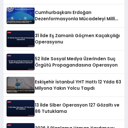
Cumhurbaşkanı Erdoğan
Dezenformasyonla Mücadeleyi Millî
Güvenlik Sorunu Saydı
31 İlde Eş Zamanlı Göçmen Kaçakçılığı
Operasyonu
52 İlde Sosyal Medya Üzerinden Suç
Örgütü Propagandasına Operasyon
Eskişehir İstanbul YHT Hattı 12 Yılda 63
Milyona Yakın Yolcu Taşıdı
13 İlde Siber Operasyon 127 Gözaltı ve
86 Tutuklama