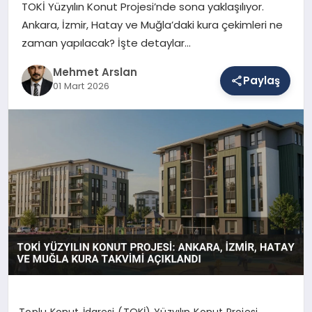
TOKİ Yüzyılın Konut Projesi’nde sona yaklaşılıyor.
Ankara, İzmir, Hatay ve Muğla’daki kura çekimleri ne
zaman yapılacak? İşte detaylar…
SAĞLIK
Mehmet Arslan
Paylaş
01 Mart 2026
EĞITIM
DÜNYA
YAŞAM
Toplu Konut İdaresi (TOKİ) Yüzyılın Konut Projesi