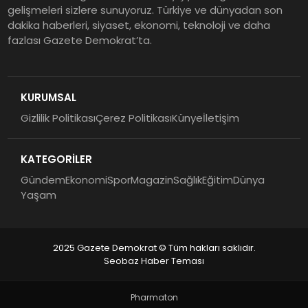
gelişmeleri sizlere sunuyoruz. Türkiye ve dünyadan son
dakika haberleri, siyaset, ekonomi, teknoloji ve daha
fazlası Gazete Demokrat’ta.
KURUMSAL
Gizlilik Politikası
Çerez Politikası
Künye
İletişim
KATEGORİLER
Gündem
Ekonomi
Spor
Magazin
Sağlık
Eğitim
Dünya
Yaşam
2025 Gazete Demokrat © Tüm hakları saklıdır.
Seobaz Haber Teması
Pharmaton