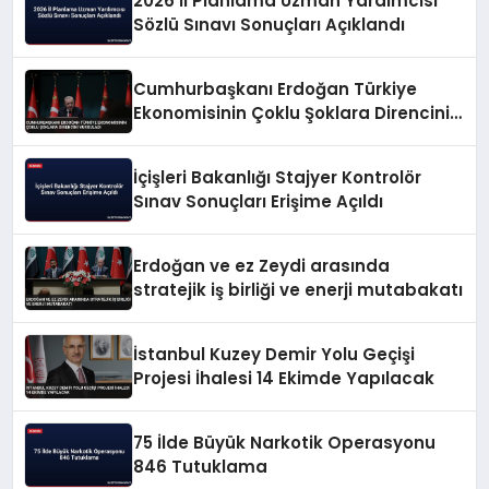
2026 İl Planlama Uzman Yardımcısı
Sözlü Sınavı Sonuçları Açıklandı
Cumhurbaşkanı Erdoğan Türkiye
Ekonomisinin Çoklu Şoklara Direncini
Vurguladı
İçişleri Bakanlığı Stajyer Kontrolör
Sınav Sonuçları Erişime Açıldı
Erdoğan ve ez Zeydi arasında
stratejik iş birliği ve enerji mutabakatı
İstanbul Kuzey Demir Yolu Geçişi
Projesi İhalesi 14 Ekimde Yapılacak
75 İlde Büyük Narkotik Operasyonu
846 Tutuklama