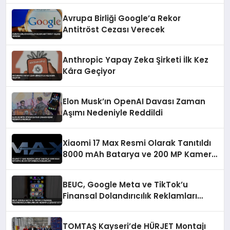
Avrupa Birliği Google’a Rekor
Antitröst Cezası Verecek
Anthropic Yapay Zeka Şirketi İlk Kez
Kâra Geçiyor
Elon Musk’ın OpenAI Davası Zaman
Aşımı Nedeniyle Reddildi
Xiaomi 17 Max Resmi Olarak Tanıtıldı
8000 mAh Batarya ve 200 MP Kamera
Özellikleri
BEUC, Google Meta ve TikTok’u
Finansal Dolandırıcılık Reklamları
Nedeniyle Şikayet Etti
TOMTAŞ Kayseri’de HÜRJET Montajı