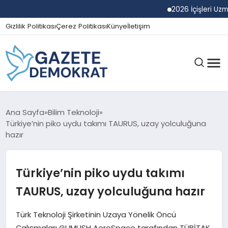
2026 İçişleri Uzman Ya
Gizlilik Politikası
Çerez Politikası
Künye
İletişim
GÜNDEM
Ana Sayfa
Bilim Teknoloji
Türkiye’nin piko uydu takımı TAURUS, uzay yolculuğuna
hazır
EKONOMI
Türkiye’nin piko uydu takımı
SPOR
TAURUS, uzay yolculuğuna hazır
Türk Teknoloji Şirketinin Uzaya Yönelik Öncü
MAGAZIN
Çalışmaları GUMUSH AeroSpace tarafından TÜBİTAK