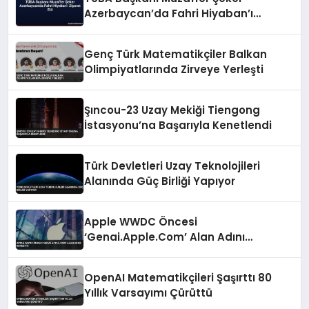
Azerbaycan’da Fahri Hiyaban’ı
Ziyaret Etti
Genç Türk Matematikçiler Balkan
Olimpiyatlarında Zirveye Yerleşti
Şıncou-23 Uzay Mekiği Tiengong
İstasyonu’na Başarıyla Kenetlendi
Türk Devletleri Uzay Teknolojileri
Alanında Güç Birliği Yapıyor
Apple WWDC Öncesi
‘Genai.Apple.Com’ Alan Adını
Kaydetti
OpenAI Matematikçileri Şaşırttı 80
Yıllık Varsayımı Çürüttü