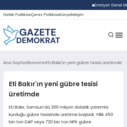
Emniyet Genel Müdür
Gizlilik Politikası
Çerez Politikası
Künye
İletişim
GÜNDEM
Ana Sayfa
Ekonomi
Eti Bakır'ın yeni gübre tesisi üretimde
Eti Bakır'ın yeni gübre tesisi
EKONOMI
üretimde
SPOR
Eti Bakır, Samsun'da 300 milyon dolarlık yatırımla
kurduğu gübre tesisinde üretime başladı. Yıllık 450
bin ton DAP veya 720 bin ton NPK gübre
MAGAZIN