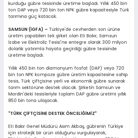
kurduğu gübre tesisinde üretime başladı. Yıllık 450 bin
ton DAP veya 720 bin ton NPK gübre kapasitesiyle Türk
tarımına güç katacak.
SAMSUN (İGFA) –
Türkiye'de cevherden son ürüne
üretim yapabilen tek şirket olan Eti Bakır, Samsun
İzabe ve Elektroliz Tesisi'ne entegre olarak 300 milyon
dolarlık yatırımla hayata geçirdiği gübre tesisinde
üretime başladı.
Yıllık 450 bin ton diamonyum fosfat (DAP) veya 720
bin ton NPK kompoze gübre üretim kapasitesine sahip
tesis, Türk çiftçisine yerli ve ekonomik gübre sunarak
tarım sektörüne destek olacak. Şirketin Samsun ve
Mardin'deki tesisleriyle toplam DAP gübre üretimi yıllık
850 bin tona ulaşacak.
"TÜRK ÇİFTÇİSİNE DESTEK ÖNCELİĞİMİZ"
Eti Bakır Genel Müdürü Asım Akbaş, gübrenin Türkiye
için stratejik bir ürün olduğunu vurgulayarak,