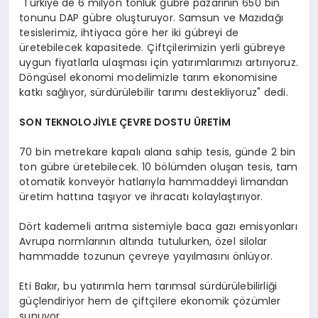
"Türkiye'de 6 milyon tonluk gübre pazarının 650 bin
tonunu DAP gübre oluşturuyor. Samsun ve Mazıdağı
tesislerimiz, ihtiyaca göre her iki gübreyi de
üretebilecek kapasitede. Çiftçilerimizin yerli gübreye
uygun fiyatlarla ulaşması için yatırımlarımızı artırıyoruz.
Döngüsel ekonomi modelimizle tarım ekonomisine
katkı sağlıyor, sürdürülebilir tarımı destekliyoruz" dedi.
SON TEKNOLOJİYLE ÇEVRE DOSTU ÜRETİM
70 bin metrekare kapalı alana sahip tesis, günde 2 bin
ton gübre üretebilecek. 10 bölümden oluşan tesis, tam
otomatik konveyör hatlarıyla hammaddeyi limandan
üretim hattına taşıyor ve ihracatı kolaylaştırıyor.
Dört kademeli arıtma sistemiyle baca gazı emisyonları
Avrupa normlarının altında tutulurken, özel silolar
hammadde tozunun çevreye yayılmasını önlüyor.
Eti Bakır, bu yatırımla hem tarımsal sürdürülebilirliği
güçlendiriyor hem de çiftçilere ekonomik çözümler
sunuyor.