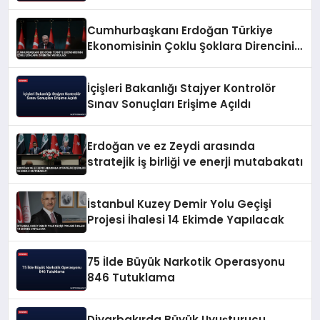
Cumhurbaşkanı Erdoğan Türkiye
Ekonomisinin Çoklu Şoklara Direncini
Vurguladı
İçişleri Bakanlığı Stajyer Kontrolör
Sınav Sonuçları Erişime Açıldı
Erdoğan ve ez Zeydi arasında
stratejik iş birliği ve enerji mutabakatı
İstanbul Kuzey Demir Yolu Geçişi
Projesi İhalesi 14 Ekimde Yapılacak
75 İlde Büyük Narkotik Operasyonu
846 Tutuklama
Diyarbakırda Büyük Uyuşturucu