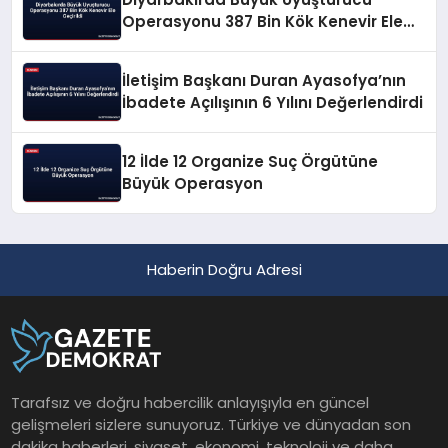
Operasyonu 387 Bin Kök Kenevir Ele
Geçirildi
İletişim Başkanı Duran Ayasofya’nın
İbadete Açılışının 6 Yılını Değerlendirdi
12 İlde 12 Organize Suç Örgütüne
Büyük Operasyon
Haberin Doğru Adresi
Tarafsız ve doğru habercilik anlayışıyla en güncel
gelişmeleri sizlere sunuyoruz. Türkiye ve dünyadan son
dakika haberleri, siyaset, ekonomi, teknoloji ve daha