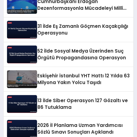
Cumhurbaşkanı Erdoğan
Dezenformasyonla Mücadeleyi Millî
Güvenlik Sorunu Saydı
31 İlde Eş Zamanlı Göçmen Kaçakçılığı
Operasyonu
52 İlde Sosyal Medya Üzerinden Suç
Örgütü Propagandasına Operasyon
Eskişehir İstanbul YHT Hattı 12 Yılda 63
Milyona Yakın Yolcu Taşıdı
13 İlde Siber Operasyon 127 Gözaltı ve
86 Tutuklama
2026 İl Planlama Uzman Yardımcısı
Sözlü Sınavı Sonuçları Açıklandı