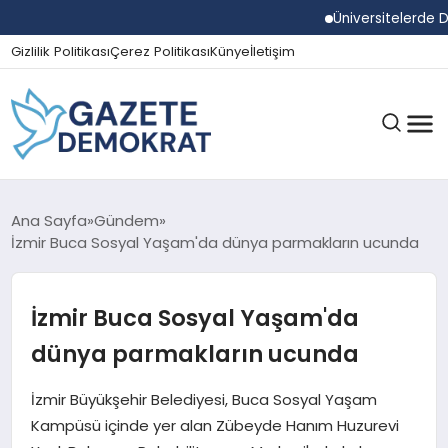
Üniversitelerde Dum
Gizlilik Politikası
Çerez Politikası
Künye
İletişim
GÜNDEM
Ana Sayfa
Gündem
İzmir Buca Sosyal Yaşam'da dünya parmakların ucunda
EKONOMI
İzmir Buca Sosyal Yaşam'da
dünya parmakların ucunda
SPOR
İzmir Büyükşehir Belediyesi, Buca Sosyal Yaşam
Kampüsü içinde yer alan Zübeyde Hanım Huzurevi
MAGAZIN