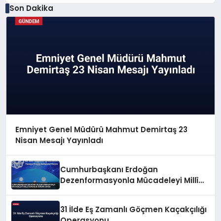
Son Dakika
Emniyet Genel Müdürü Mahmut Demirtaş 23
Nisan Mesajı Yayınladı
Cumhurbaşkanı Erdoğan
Dezenformasyonla Mücadeleyi Millî
Güvenlik Sorunu Saydı
31 İlde Eş Zamanlı Göçmen Kaçakçılığı
Operasyonu