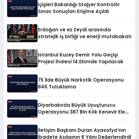
İçişleri Bakanlığı Stajyer Kontrolör
Sınav Sonuçları Erişime Açıldı
Erdoğan ve ez Zeydi arasında
stratejik iş birliği ve enerji mutabakatı
İstanbul Kuzey Demir Yolu Geçişi
Projesi İhalesi 14 Ekimde Yapılacak
75 İlde Büyük Narkotik Operasyonu
846 Tutuklama
Diyarbakırda Büyük Uyuşturucu
Operasyonu 387 Bin Kök Kenevir Ele
Geçirildi
İletişim Başkanı Duran Ayasofya’nın
İbadete Açılışının 6 Yılını Değerlendirdi