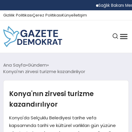
Sağlık Bakanı Memişo
Gizlilik Politikası
Çerez Politikası
Künye
İletişim
GÜNDEM
Ana Sayfa
Gündem
Konya'nın zirvesi turizme kazandırılıyor
EKONOMI
Konya'nın zirvesi turizme
kazandırılıyor
SPOR
Konya'da Selçuklu Belediyesi tarihe vefa
kapsamında tarihi ve kültürel varlıkları gün yüzüne
MAGAZIN