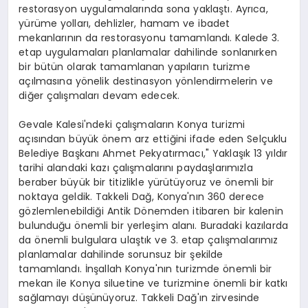
restorasyon uygulamalarında sona yaklaştı. Ayrıca,
yürüme yolları, dehlizler, hamam ve ibadet
mekanlarının da restorasyonu tamamlandı. Kalede 3.
etap uygulamaları planlamalar dahilinde sonlanırken
bir bütün olarak tamamlanan yapıların turizme
açılmasına yönelik destinasyon yönlendirmelerin ve
diğer çalışmaları devam edecek.
Gevale Kalesi'ndeki çalışmaların Konya turizmi
açısından büyük önem arz ettiğini ifade eden Selçuklu
Belediye Başkanı Ahmet Pekyatırmacı," Yaklaşık 13 yıldır
tarihi alandaki kazı çalışmalarını paydaşlarımızla
beraber büyük bir titizlikle yürütüyoruz ve önemli bir
noktaya geldik. Takkeli Dağ, Konya'nın 360 derece
gözlemlenebildiği Antik Dönemden itibaren bir kalenin
bulunduğu önemli bir yerleşim alanı. Buradaki kazılarda
da önemli bulgulara ulaştık ve 3. etap çalışmalarımız
planlamalar dahilinde sorunsuz bir şekilde
tamamlandı. İnşallah Konya'nın turizmde önemli bir
mekan ile Konya siluetine ve turizmine önemli bir katkı
sağlamayı düşünüyoruz. Takkeli Dağ'ın zirvesinde