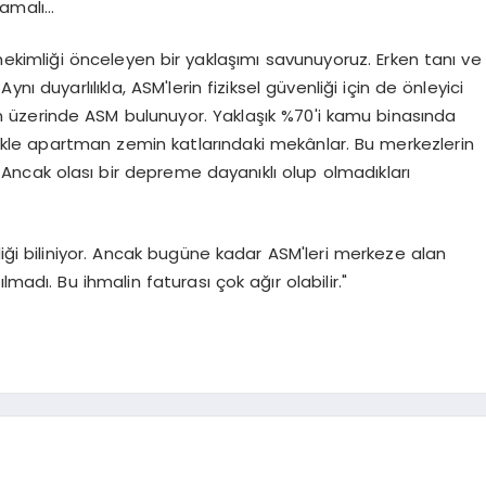
samalı…
ekimliği önceleyen bir yaklaşımı savunuyoruz. Erken tanı ve
nı duyarlılıkla, ASM'lerin fiziksel güvenliği için de önleyici
in üzerinde ASM bulunuyor. Yaklaşık %70'i kamu binasında
llikle apartman zemin katlarındaki mekânlar. Bu merkezlerin
r. Ancak olası bir depreme dayanıklı olup olmadıkları
diği biliniyor. Ancak bugüne kadar ASM'leri merkeze alan
madı. Bu ihmalin faturası çok ağır olabilir."