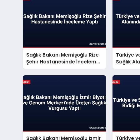
Sağlık Bakanı Memişoğlu Rize
Türkiye v
Şehir Hastanesinde İnceleme
Sağlık Ala
Yaptı
Anlaşmas
Sağlık Bakanı Memişoğlu İzmir
Türkiye v