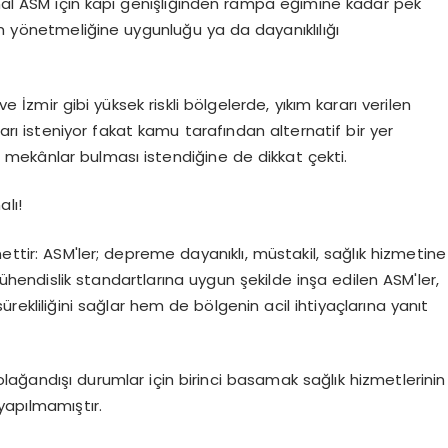
 sanal ASM için kapı genişliğinden rampa eğimine kadar pek
em yönetmeliğine uygunluğu ya da dayanıklılığı
İzmir gibi yüksek riskli bölgelerde, yıkım kararı verilen
rı isteniyor fakat kamu tarafından alternatif bir yer
i mekânlar bulması istendiğine de dikkat çekti.
lı!
ettir: ASM'ler; depreme dayanıklı, müstakil, sağlık hizmetine
ühendislik standartlarına uygun şekilde inşa edilen ASM'ler,
rekliliğini sağlar hem de bölgenin acil ihtiyaçlarına yanıt
andışı durumlar için birinci basamak sağlık hizmetlerinin
yapılmamıştır.