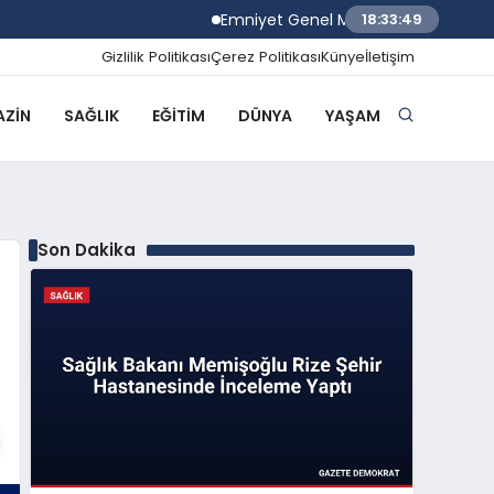
Emniyet Genel Müdürü Mahmut Demirtaş 
18:33:50
Gizlilik Politikası
Çerez Politikası
Künye
İletişim
ZIN
SAĞLIK
EĞITIM
DÜNYA
YAŞAM
Son Dakika