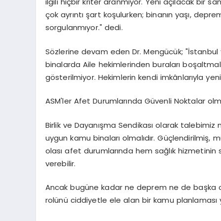
ilgili hiçbir kriter aranmıyor. Yeni açılacak bir
çok ayrıntı şart koşulurken; binanın yaşı, depr
sorgulanmıyor." dedi.
Sözlerine devam eden Dr. Mengücük; "İstanbul ve 
binalarda Aile hekimlerinden buraları boşaltmala
gösterilmiyor. Hekimlerin kendi imkânlarıyla yen
ASM'ler Afet Durumlarında Güvenli Noktalar olma
Birlik ve Dayanışma Sendikası olarak talebimiz n
uygun kamu binaları olmalıdır. Güçlendirilmiş, m
olası afet durumlarında hem sağlık hizmetinin sü
verebilir.
Ancak bugüne kadar ne deprem ne de başka olağ
rolünü ciddiyetle ele alan bir kamu planlaması 