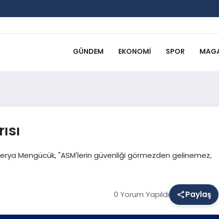
GÜNDEM
EKONOMI
SPOR
MAGA
ısı
 Derya Mengücük, "ASM'lerin güvenliği görmezden gelinemez,
0 Yorum Yapıldı
Paylaş