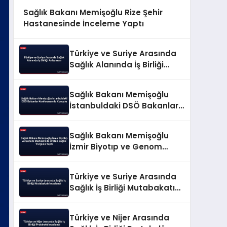
Sağlık Bakanı Memişoğlu Rize Şehir
Hastanesinde İnceleme Yaptı
Türkiye ve Suriye Arasında
Sağlık Alanında İş Birliği
Anlaşması
Sağlık Bakanı Memişoğlu
İstanbuldaki DSÖ Bakanlar
Konferansında Konuştu
Sağlık Bakanı Memişoğlu
İzmir Biyotıp ve Genom
Merkezi’nde Üreten Sağlık
Vurgusu Yaptı
Türkiye ve Suriye Arasında
Sağlık İş Birliği Mutabakatı
İmzalandı
Türkiye ve Nijer Arasında