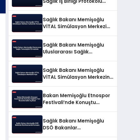
Sağlık İş Birliği Protokolü
İmzalandı
Sağlık Bakanı Memişoğlu
VİTAL Simülasyon Merkezi
Açılışında Konuştu
Sağlık Bakanı Memişoğlu
Uluslararası Sağlık
Teknolojileri Zirvesinde
Sağlık Bakanı Memişoğlu
VİTAL Simülasyon Merkezini
Açtı
Bakan Memişoğlu Etnospor
Festivali’nde Konuştu
Sağlıkta Yeni Düzenlemeleri
Açıkladı
Sağlık Bakanı Memişoğlu
DSÖ Bakanlar
Konferansında konuştu