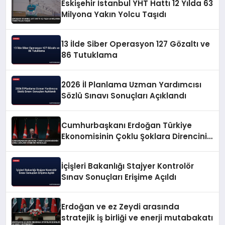
Eskişehir İstanbul YHT Hattı 12 Yılda 63
Milyona Yakın Yolcu Taşıdı
13 İlde Siber Operasyon 127 Gözaltı ve
86 Tutuklama
2026 İl Planlama Uzman Yardımcısı
Sözlü Sınavı Sonuçları Açıklandı
Cumhurbaşkanı Erdoğan Türkiye
Ekonomisinin Çoklu Şoklara Direncini
Vurguladı
İçişleri Bakanlığı Stajyer Kontrolör
Sınav Sonuçları Erişime Açıldı
Erdoğan ve ez Zeydi arasında
stratejik iş birliği ve enerji mutabakatı