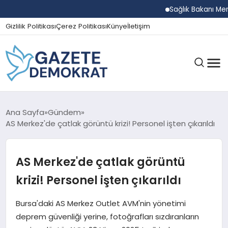
Sağlık Bakanı Memişoğl
Gizlilik Politikası
Çerez Politikası
Künye
İletişim
GÜNDEM
Ana Sayfa
Gündem
AS Merkez'de çatlak görüntü krizi! Personel işten çıkarıldı
EKONOMI
AS Merkez'de çatlak görüntü
krizi! Personel işten çıkarıldı
SPOR
Bursa'daki AS Merkez Outlet AVM'nin yönetimi
deprem güvenliği yerine, fotoğrafları sızdıranların
MAGAZIN