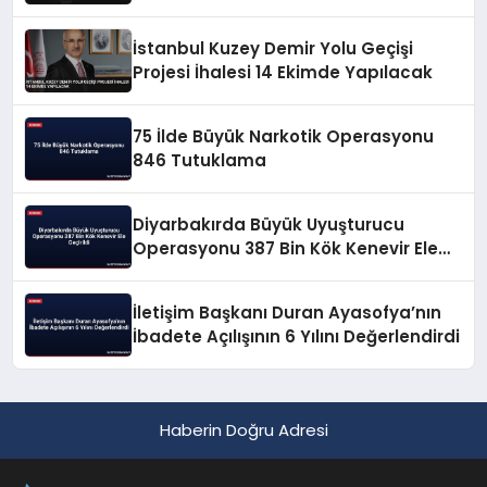
İstanbul Kuzey Demir Yolu Geçişi
Projesi İhalesi 14 Ekimde Yapılacak
75 İlde Büyük Narkotik Operasyonu
846 Tutuklama
Diyarbakırda Büyük Uyuşturucu
Operasyonu 387 Bin Kök Kenevir Ele
Geçirildi
İletişim Başkanı Duran Ayasofya’nın
İbadete Açılışının 6 Yılını Değerlendirdi
Haberin Doğru Adresi