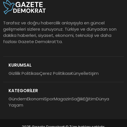
Tarafsız ve doğru habercilik anlayışıyla en güncel
gelişmeleri sizlere sunuyoruz. Türkiye ve dünyadan son
dakika haberleri, siyaset, ekonomi, teknoloji ve daha
fazlası Gazete Demokrat’ta.
KURUMSAL
Gizlilik Politikası
Çerez Politikası
Künye
İletişim
KATEGORİLER
Gündem
Ekonomi
Spor
Magazin
Sağlık
Eğitim
Dünya
Yaşam
2025 Gazete Demokrat © Tüm hakları saklıdır.