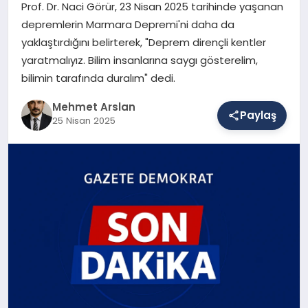
Prof. Dr. Naci Görür, 23 Nisan 2025 tarihinde yaşanan
depremlerin Marmara Depremi'ni daha da
yaklaştırdığını belirterek, "Deprem dirençli kentler
SAĞLIK
yaratmalıyız. Bilim insanlarına saygı gösterelim,
bilimin tarafında duralım" dedi.
EĞITIM
Mehmet Arslan
Paylaş
25 Nisan 2025
DÜNYA
YAŞAM