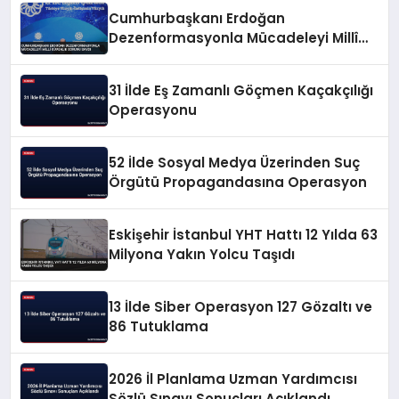
Cumhurbaşkanı Erdoğan
Dezenformasyonla Mücadeleyi Millî
Güvenlik Sorunu Saydı
31 İlde Eş Zamanlı Göçmen Kaçakçılığı
Operasyonu
52 İlde Sosyal Medya Üzerinden Suç
Örgütü Propagandasına Operasyon
Eskişehir İstanbul YHT Hattı 12 Yılda 63
Milyona Yakın Yolcu Taşıdı
13 İlde Siber Operasyon 127 Gözaltı ve
86 Tutuklama
2026 İl Planlama Uzman Yardımcısı
Sözlü Sınavı Sonuçları Açıklandı