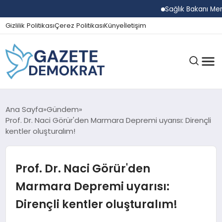
Sağlık Bakanı Memişo
Gizlilik Politikası
Çerez Politikası
Künye
İletişim
GÜNDEM
Ana Sayfa
Gündem
Prof. Dr. Naci Görür'den Marmara Depremi uyarısı: Dirençli
kentler oluşturalım!
EKONOMI
Prof. Dr. Naci Görür'den
SPOR
Marmara Depremi uyarısı:
Dirençli kentler oluşturalım!
MAGAZIN