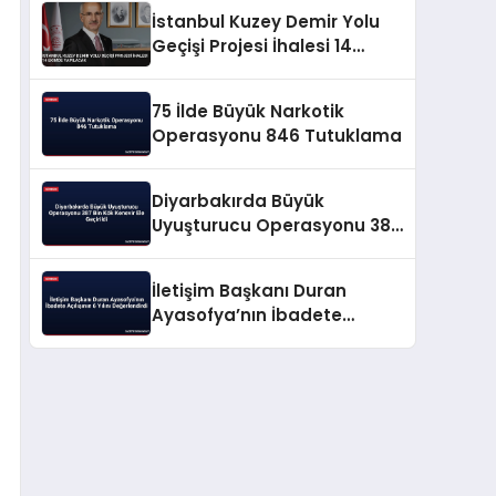
İstanbul Kuzey Demir Yolu
Geçişi Projesi İhalesi 14
Ekimde Yapılacak
75 İlde Büyük Narkotik
Operasyonu 846 Tutuklama
Diyarbakırda Büyük
Uyuşturucu Operasyonu 387
Bin Kök Kenevir Ele Geçirildi
İletişim Başkanı Duran
Ayasofya’nın İbadete
Açılışının 6 Yılını
Değerlendirdi