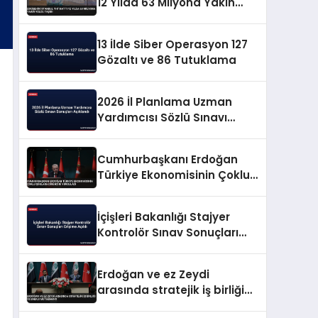
12 Yılda 63 Milyona Yakın
Yolcu Taşıdı
13 İlde Siber Operasyon 127
Gözaltı ve 86 Tutuklama
2026 İl Planlama Uzman
Yardımcısı Sözlü Sınavı
Sonuçları Açıklandı
Cumhurbaşkanı Erdoğan
Türkiye Ekonomisinin Çoklu
Şoklara Direncini Vurguladı
İçişleri Bakanlığı Stajyer
Kontrolör Sınav Sonuçları
Erişime Açıldı
Erdoğan ve ez Zeydi
arasında stratejik iş birliği
ve enerji mutabakatı