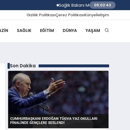
Sağlık Bakanı Memişoğlu Trabzon Şehir Has
05:02:44
Gizlilik Politikası
Çerez Politikası
Künye
İletişim
ZIN
SAĞLIK
EĞITIM
DÜNYA
YAŞAM
Son Dakika