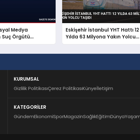
osyal Medya
Eskişehir İstanbul YHT Hattı 12
n Suç Örgütü
Yılda 63 Milyona Yakın Yolcu
dasına Operasyon
Taşıdı
KURUMSAL
Gizlilik Politikası
Çerez Politikası
Künye
İletişim
KATEGORİLER
Gündem
Ekonomi
Spor
Magazin
Sağlık
Eğitim
Dünya
Yaşa