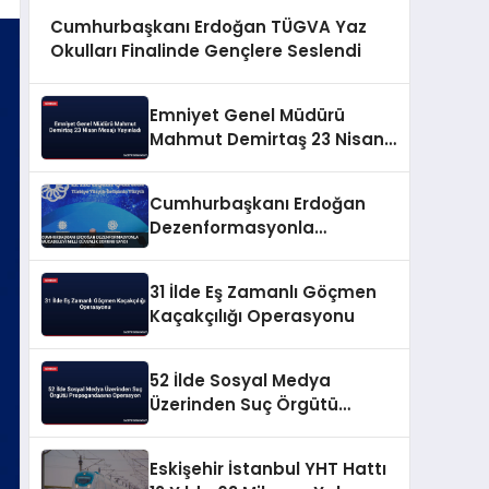
Cumhurbaşkanı Erdoğan TÜGVA Yaz
Okulları Finalinde Gençlere Seslendi
Emniyet Genel Müdürü
Mahmut Demirtaş 23 Nisan
Mesajı Yayınladı
Cumhurbaşkanı Erdoğan
Dezenformasyonla
Mücadeleyi Millî Güvenlik
Sorunu Saydı
31 İlde Eş Zamanlı Göçmen
Kaçakçılığı Operasyonu
52 İlde Sosyal Medya
Üzerinden Suç Örgütü
Propagandasına
Operasyon
Eskişehir İstanbul YHT Hattı