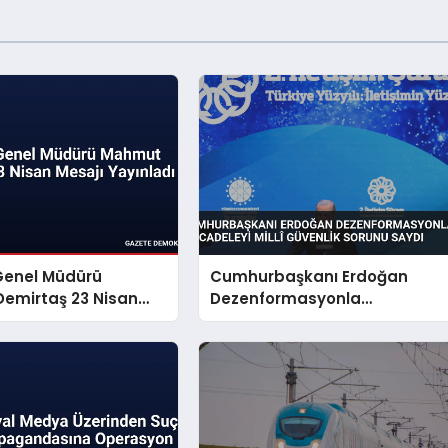
Genel Müdürü
Cumhurbaşkanı Erdoğan
emirtaş 23 Nisan
Dezenformasyonla
yınladı
Mücadeleyi Millî Güvenlik
Sorunu Saydı