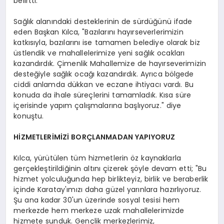
belirtti.
Sağlık alanındaki desteklerinin de sürdüğünü ifade
eden Başkan Kılca, "Bazılarını hayırseverlerimizin
katkısıyla, bazılarını ise tamamen belediye olarak biz
üstlendik ve mahallelerimize yeni sağlık ocakları
kazandırdık. Çimenlik Mahallemize de hayırseverimizin
desteğiyle sağlık ocağı kazandırdık. Ayrıca bölgede
ciddi anlamda dükkan ve eczane ihtiyacı vardı. Bu
konuda da ihale süreçlerini tamamladık. Kısa süre
içerisinde yapım çalışmalarına başlıyoruz." diye
konuştu.
HİZMETLERİMİZİ BORÇLANMADAN YAPIYORUZ
Kılca, yürütülen tüm hizmetlerin öz kaynaklarla
gerçekleştirildiğinin altını çizerek şöyle devam etti; "Bu
hizmet yolculuğunda hep birlikteyiz, birlik ve beraberlik
içinde Karatay'ımızı daha güzel yarınlara hazırlıyoruz.
Şu ana kadar 30'un üzerinde sosyal tesisi hem
merkezde hem merkeze uzak mahallelerimizde
hizmete sunduk. Gençlik merkezlerimiz,