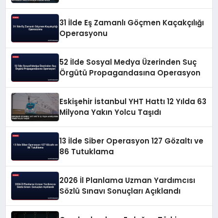
Güvenlik Sorunu Saydı
31 İlde Eş Zamanlı Göçmen Kaçakçılığı
Operasyonu
52 İlde Sosyal Medya Üzerinden Suç
Örgütü Propagandasına Operasyon
Eskişehir İstanbul YHT Hattı 12 Yılda 63
Milyona Yakın Yolcu Taşıdı
13 İlde Siber Operasyon 127 Gözaltı ve
86 Tutuklama
2026 İl Planlama Uzman Yardımcısı
Sözlü Sınavı Sonuçları Açıklandı