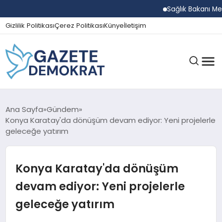
Sağlık Bakanı Memişoğ
Gizlilik Politikası
Çerez Politikası
Künye
İletişim
GÜNDEM
Ana Sayfa
Gündem
Konya Karatay'da dönüşüm devam ediyor: Yeni projelerle
geleceğe yatırım
EKONOMI
Konya Karatay'da dönüşüm
SPOR
devam ediyor: Yeni projelerle
geleceğe yatırım
MAGAZIN