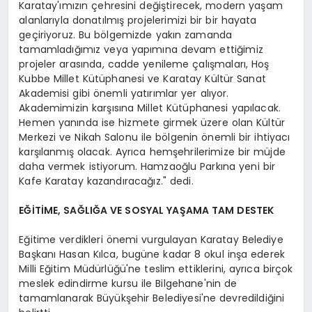
Karatay'ımızın çehresini değiştirecek, modern yaşam
alanlarıyla donatılmış projelerimizi bir bir hayata
geçiriyoruz. Bu bölgemizde yakın zamanda
tamamladığımız veya yapımına devam ettiğimiz
projeler arasında, cadde yenileme çalışmaları, Hoş
Kubbe Millet Kütüphanesi ve Karatay Kültür Sanat
Akademisi gibi önemli yatırımlar yer alıyor.
Akademimizin karşısına Millet Kütüphanesi yapılacak.
Hemen yanında ise hizmete girmek üzere olan Kültür
Merkezi ve Nikah Salonu ile bölgenin önemli bir ihtiyacı
karşılanmış olacak. Ayrıca hemşehrilerimize bir müjde
daha vermek istiyorum. Hamzaoğlu Parkına yeni bir
Kafe Karatay kazandıracağız." dedi.
EĞİTİME, SAĞLIĞA VE SOSYAL YAŞAMA TAM DESTEK
Eğitime verdikleri önemi vurgulayan Karatay Belediye
Başkanı Hasan Kılca, bugüne kadar 8 okul inşa ederek
Milli Eğitim Müdürlüğü'ne teslim ettiklerini, ayrıca birçok
meslek edindirme kursu ile Bilgehane'nin de
tamamlanarak Büyükşehir Belediyesi'ne devredildiğini