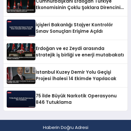
Cumhurbaşkanı Erdoğan Türkiye
Ekonomisinin Çoklu Şoklara Direncini
Vurguladı
İçişleri Bakanlığı Stajyer Kontrolör
Sınav Sonuçları Erişime Açıldı
Erdoğan ve ez Zeydi arasında
stratejik iş birliği ve enerji mutabakatı
İstanbul Kuzey Demir Yolu Geçişi
Projesi İhalesi 14 Ekimde Yapılacak
75 İlde Büyük Narkotik Operasyonu
846 Tutuklama
Haberin Doğru Adresi