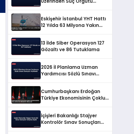
Üzerinden Suç Örgütü
Propagandasına
Operasyon
Eskişehir İstanbul YHT Hattı
12 Yılda 63 Milyona Yakın
Yolcu Taşıdı
13 İlde Siber Operasyon 127
Gözaltı ve 86 Tutuklama
2026 İl Planlama Uzman
Yardımcısı Sözlü Sınavı
Sonuçları Açıklandı
Cumhurbaşkanı Erdoğan
Türkiye Ekonomisinin Çoklu
Şoklara Direncini Vurguladı
İçişleri Bakanlığı Stajyer
Kontrolör Sınav Sonuçları
Erişime Açıldı