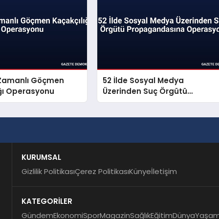
ş Zamanlı Göçmen
52 İlde Sosyal Medya
ığı Operasyonu
Üzerinden Suç Örgütü
Propagandasına Operasyon
KURUMSAL
Gizlilik Politikası
Çerez Politikası
Künye
İletişim
KATEGORİLER
Gündem
Ekonomi
Spor
Magazin
Sağlık
Eğitim
Dünya
Yaşa