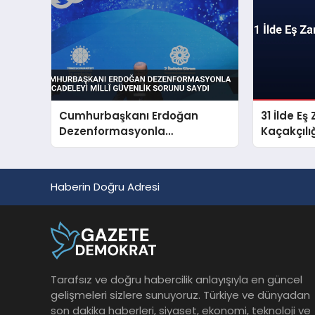
Cumhurbaşkanı Erdoğan
31 İlde E
Dezenformasyonla
Kaçakçıl
Mücadeleyi Millî Güvenlik
Sorunu Saydı
Haberin Doğru Adresi
Tarafsız ve doğru habercilik anlayışıyla en güncel
gelişmeleri sizlere sunuyoruz. Türkiye ve dünyadan
son dakika haberleri, siyaset, ekonomi, teknoloji ve