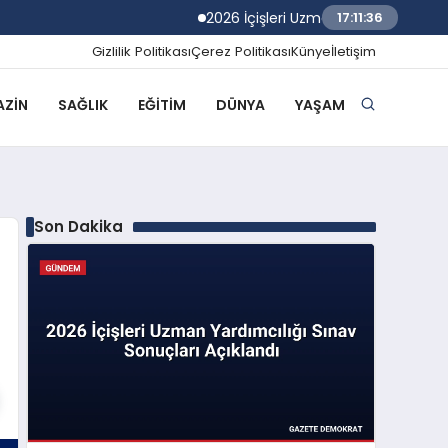
2026 İçişleri Uzman Yardımcılığı Sınav S
17:11:37
Gizlilik Politikası
Çerez Politikası
Künye
İletişim
ZIN
SAĞLIK
EĞITIM
DÜNYA
YAŞAM
Son Dakika