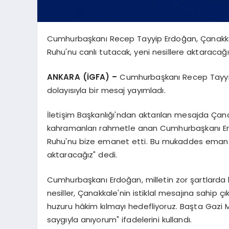
Cumhurbaşkanı Recep Tayyip Erdoğan, Çanakkale
Ruhu'nu canlı tutacak, yeni nesillere aktaracağı
ANKARA (İGFA) –
Cumhurbaşkanı Recep Tayyip 
dolayısıyla bir mesaj yayımladı.
İletişim Başkanlığı'ndan aktarılan mesajda Çanak
kahramanları rahmetle anan Cumhurbaşkanı Erdoğ
Ruhu'nu bize emanet etti. Bu mukaddes emaneti
aktaracağız" dedi.
Cumhurbaşkanı Erdoğan, milletin zor şartlarda 
nesiller, Çanakkale'nin istiklal mesajına sahip çı
huzuru hâkim kılmayı hedefliyoruz. Başta Gaz
saygıyla anıyorum" ifadelerini kullandı.