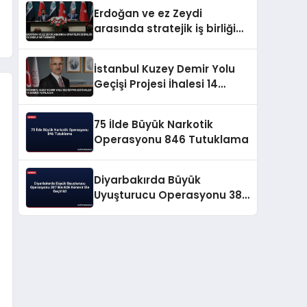
Erdoğan ve ez Zeydi
arasında stratejik iş birliği
ve enerji mutabakatı
İstanbul Kuzey Demir Yolu
Geçişi Projesi İhalesi 14
Ekimde Yapılacak
75 İlde Büyük Narkotik
Operasyonu 846 Tutuklama
Diyarbakırda Büyük
Uyuşturucu Operasyonu 387
Bin Kök Kenevir Ele Geçirildi