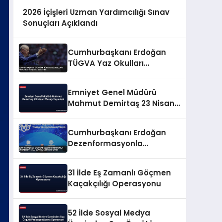
2026 İçişleri Uzman Yardımcılığı Sınav
Sonuçları Açıklandı
Cumhurbaşkanı Erdoğan
TÜGVA Yaz Okulları
Finalinde Gençlere Seslendi
Emniyet Genel Müdürü
Mahmut Demirtaş 23 Nisan
Mesajı Yayınladı
Cumhurbaşkanı Erdoğan
Dezenformasyonla
Mücadeleyi Millî Güvenlik
Sorunu Saydı
31 İlde Eş Zamanlı Göçmen
Kaçakçılığı Operasyonu
52 İlde Sosyal Medya