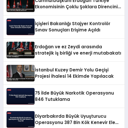
Cumhurbaşkanı Erdoğan Türkiye
Ekonomisinin Çoklu Şoklara Direncini
Vurguladı
İçişleri Bakanlığı Stajyer Kontrolör
Sınav Sonuçları Erişime Açıldı
Erdoğan ve ez Zeydi arasında
stratejik iş birliği ve enerji mutabakatı
İstanbul Kuzey Demir Yolu Geçişi
Projesi İhalesi 14 Ekimde Yapılacak
75 İlde Büyük Narkotik Operasyonu
846 Tutuklama
Diyarbakırda Büyük Uyuşturucu
Operasyonu 387 Bin Kök Kenevir Ele