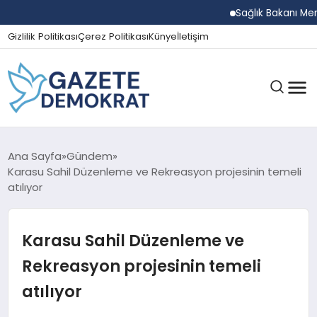
Sağlık Bakanı Memişoğl
Gizlilik Politikası
Çerez Politikası
Künye
İletişim
GÜNDEM
Ana Sayfa
Gündem
Karasu Sahil Düzenleme ve Rekreasyon projesinin temeli
atılıyor
EKONOMI
Karasu Sahil Düzenleme ve
SPOR
Rekreasyon projesinin temeli
atılıyor
MAGAZIN