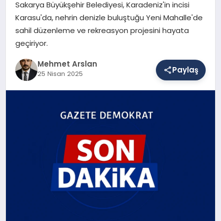
Sakarya Büyükşehir Belediyesi, Karadeniz'in incisi
Karasu'da, nehrin denizle buluştuğu Yeni Mahalle'de
sahil düzenleme ve rekreasyon projesini hayata
SAĞLIK
geçiriyor.
Mehmet Arslan
EĞITIM
Paylaş
25 Nisan 2025
DÜNYA
YAŞAM