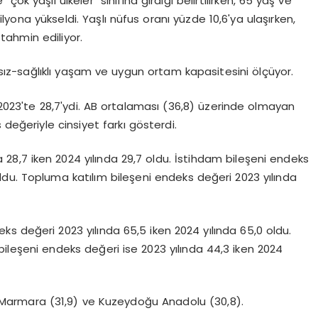
k yaşlı ülkeler" sınıfına girdiği belirtilirken, 65 yaş ve
lyona yükseldi. Yaşlı nüfus oranı yüzde 10,6'ya ulaşırken,
tahmin ediliyor.
msız-sağlıklı yaşam ve uygun ortam kapasitesini ölçüyor.
 2023'te 28,7'ydi. AB ortalaması (36,8) üzerinde olmayan
 değeriyle cinsiyet farkı gösterdi.
 28,7 iken 2024 yılında 29,7 oldu. İstihdam bileşeni endeks
 oldu. Topluma katılım bileşeni endeks değeri 2023 yılında
ks değeri 2023 yılında 65,5 iken 2024 yılında 65,0 oldu.
bileşeni endeks değeri ise 2023 yılında 44,3 iken 2024
ı Marmara (31,9) ve Kuzeydoğu Anadolu (30,8).