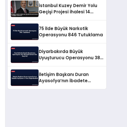
İstanbul Kuzey Demir Yolu
Geçişi Projesi İhalesi 14
Ekimde Yapılacak
75 İlde Büyük Narkotik
Operasyonu 846 Tutuklama
Diyarbakırda Büyük
Uyuşturucu Operasyonu 387
Bin Kök Kenevir Ele Geçirildi
İletişim Başkanı Duran
Ayasofya’nın İbadete
Açılışının 6 Yılını
Değerlendirdi