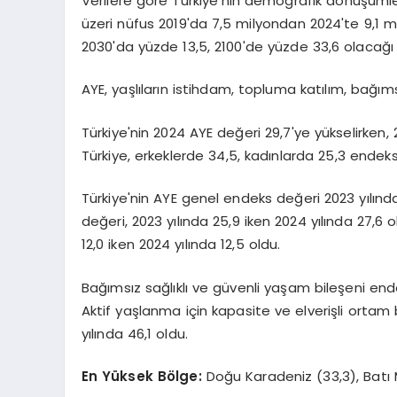
Verilere göre Türkiye'nin demografik dönüşümle "ço
üzeri nüfus 2019'da 7,5 milyondan 2024'te 9,1 mi
2030'da yüzde 13,5, 2100'de yüzde 33,6 olacağı 
AYE, yaşlıların istihdam, topluma katılım, bağı
Türkiye'nin 2024 AYE değeri 29,7'ye yükselirken,
Türkiye, erkeklerde 34,5, kadınlarda 25,3 endeks
Türkiye'nin AYE genel endeks değeri 2023 yılında
değeri, 2023 yılında 25,9 iken 2024 yılında 27,6
12,0 iken 2024 yılında 12,5 oldu.
Bağımsız sağlıklı ve güvenli yaşam bileşeni ende
Aktif yaşlanma için kapasite ve elverişli ortam 
yılında 46,1 oldu.
En Yüksek Bölge:
Doğu Karadeniz (33,3), Bat