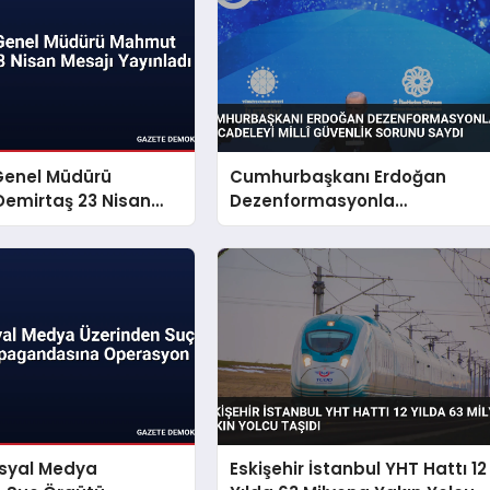
Genel Müdürü
Cumhurbaşkanı Erdoğan
emirtaş 23 Nisan
Dezenformasyonla
yınladı
Mücadeleyi Millî Güvenlik
Sorunu Saydı
osyal Medya
Eskişehir İstanbul YHT Hattı 12