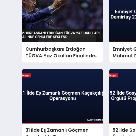
Cumhurbaşkanı Erdoğan
Emniyet 
TÜGVA Yaz Okulları Finalinde
Mahmut D
Gençlere Seslendi
Mesajı Ya
31 İlde Eş Zamanlı Göçmen
52 İlde S