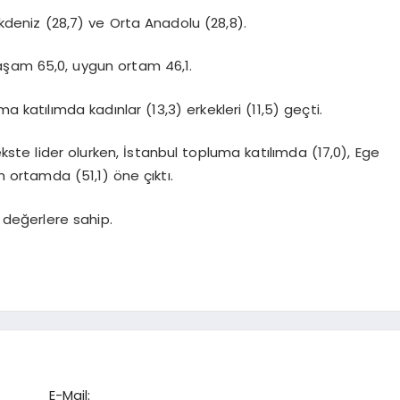
deniz (28,7) ve Orta Anadolu (28,8).
 yaşam 65,0, uygun ortam 46,1.
a katılımda kadınlar (13,3) erkekleri (11,5) geçti.
ste lider olurken, İstanbul topluma katılımda (17,0), Ege
ortamda (51,1) öne çıktı.
değerlere sahip.
E-Mail: