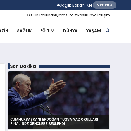
Sağlık Bakanı Memişoğlu Trabzon Şehir Has
21:01:10
Gizlilik Politikası
Çerez Politikası
Künye
İletişim
ZIN
SAĞLIK
EĞITIM
DÜNYA
YAŞAM
Son Dakika