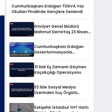
Cumhurbaşkanı Erdoğan TÜGVA Yaz
Okulları Finalinde Gençlere Seslendi
Emniyet Genel Müdürü
Mahmut Demirtaş 23 Nisan
Mesajı Yayınladı
Cumhurbaşkanı Erdoğan
Dezenformasyonla
Mücadeleyi Millî Güvenlik
Sorunu Saydı
31 İlde Eş Zamanlı Göçmen
Kaçakçılığı Operasyonu
52 İlde Sosyal Medya
Üzerinden Suç Örgütü
Propagandasına
Operasyon
Eskişehir İstanbul YHT Hattı