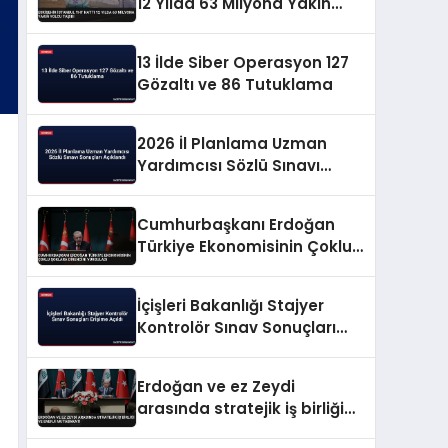
12 Yılda 63 Milyona Yakın
Yolcu Taşıdı
13 İlde Siber Operasyon 127
Gözaltı ve 86 Tutuklama
2026 İl Planlama Uzman
Yardımcısı Sözlü Sınavı
Sonuçları Açıklandı
Cumhurbaşkanı Erdoğan
Türkiye Ekonomisinin Çoklu
Şoklara Direncini Vurguladı
İçişleri Bakanlığı Stajyer
Kontrolör Sınav Sonuçları
Erişime Açıldı
Erdoğan ve ez Zeydi
arasında stratejik iş birliği
ve enerji mutabakatı