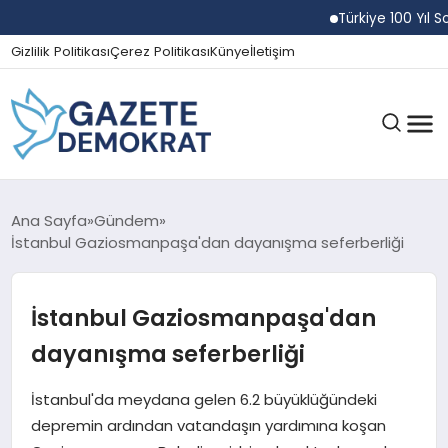
Türkiye 100 Yıl Sonra
Gizlilik Politikası
Çerez Politikası
Künye
İletişim
GÜNDEM
Ana Sayfa
Gündem
İstanbul Gaziosmanpaşa'dan dayanışma seferberliği
EKONOMI
İstanbul Gaziosmanpaşa'dan
dayanışma seferberliği
SPOR
İstanbul'da meydana gelen 6.2 büyüklüğündeki
depremin ardından vatandaşın yardımına koşan
MAGAZIN