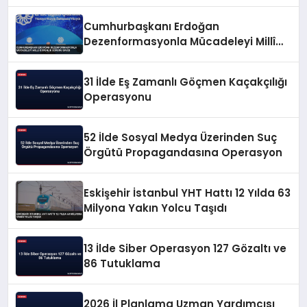
Cumhurbaşkanı Erdoğan
Dezenformasyonla Mücadeleyi Millî
Güvenlik Sorunu Saydı
31 İlde Eş Zamanlı Göçmen Kaçakçılığı
Operasyonu
52 İlde Sosyal Medya Üzerinden Suç
Örgütü Propagandasına Operasyon
Eskişehir İstanbul YHT Hattı 12 Yılda 63
Milyona Yakın Yolcu Taşıdı
13 İlde Siber Operasyon 127 Gözaltı ve
86 Tutuklama
2026 İl Planlama Uzman Yardımcısı