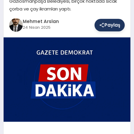
Gaziosmanpaşa Belediyesi, birçok noktada sıcak
çorba ve çay ikramları yaptı.
SAĞLIK
Mehmet Arslan
Paylaş
24 Nisan 2025
EĞITIM
DÜNYA
YAŞAM