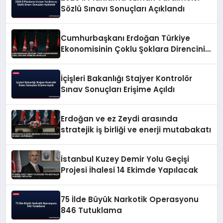
Sözlü Sınavı Sonuçları Açıklandı
Cumhurbaşkanı Erdoğan Türkiye
Ekonomisinin Çoklu Şoklara Direncini
Vurguladı
İçişleri Bakanlığı Stajyer Kontrolör
Sınav Sonuçları Erişime Açıldı
Erdoğan ve ez Zeydi arasında
stratejik iş birliği ve enerji mutabakatı
İstanbul Kuzey Demir Yolu Geçişi
Projesi İhalesi 14 Ekimde Yapılacak
75 İlde Büyük Narkotik Operasyonu
846 Tutuklama