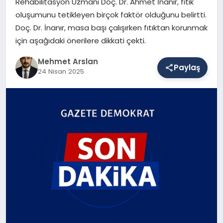
Rehabilitasyon Uzmanı Doç. Dr. Ahmet İnanır, fıtık
oluşumunu tetikleyen birçok faktör olduğunu belirtti.
Doç. Dr. İnanır, masa başı çalışırken fıtıktan korunmak
SAĞLIK
için aşağıdaki önerilere dikkati çekti.
Mehmet Arslan
Paylaş
EĞITIM
24 Nisan 2025
DÜNYA
YAŞAM