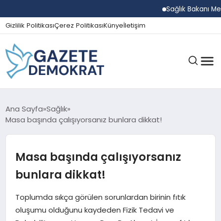
Sağlık Bakanı Memiş
Gizlilik Politikası
Çerez Politikası
Künye
İletişim
GÜNDEM
Ana Sayfa
Sağlık
Masa başında çalışıyorsanız bunlara dikkat!
EKONOMI
Masa başında çalışıyorsanız
bunlara dikkat!
SPOR
Toplumda sıkça görülen sorunlardan birinin fıtık
oluşumu olduğunu kaydeden Fizik Tedavi ve
MAGAZIN