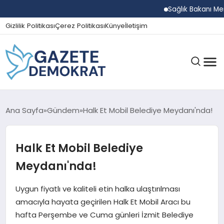
Sağlık Bakanı Memişoğ
Gizlilik Politikası
Çerez Politikası
Künye
İletişim
GÜNDEM
Ana Sayfa
Gündem
Halk Et Mobil Belediye Meydanı'nda!
Halk Et Mobil Belediye
EKONOMI
Meydanı'nda!
SPOR
Uygun fiyatlı ve kaliteli etin halka ulaştırılması
amacıyla hayata geçirilen Halk Et Mobil Aracı bu
hafta Perşembe ve Cuma günleri İzmit Belediye
MAGAZIN