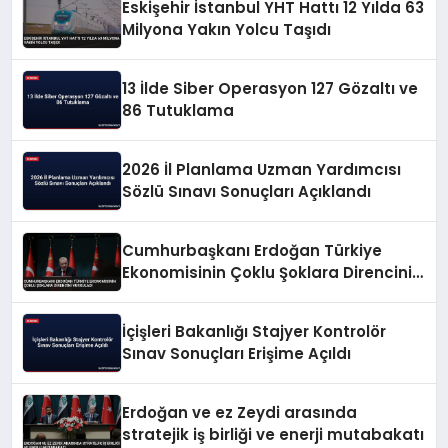
Eskişehir İstanbul YHT Hattı 12 Yılda 63
Milyona Yakın Yolcu Taşıdı
13 İlde Siber Operasyon 127 Gözaltı ve
86 Tutuklama
2026 İl Planlama Uzman Yardımcısı
Sözlü Sınavı Sonuçları Açıklandı
Cumhurbaşkanı Erdoğan Türkiye
Ekonomisinin Çoklu Şoklara Direncini
Vurguladı
İçişleri Bakanlığı Stajyer Kontrolör
Sınav Sonuçları Erişime Açıldı
Erdoğan ve ez Zeydi arasında
stratejik iş birliği ve enerji mutabakatı