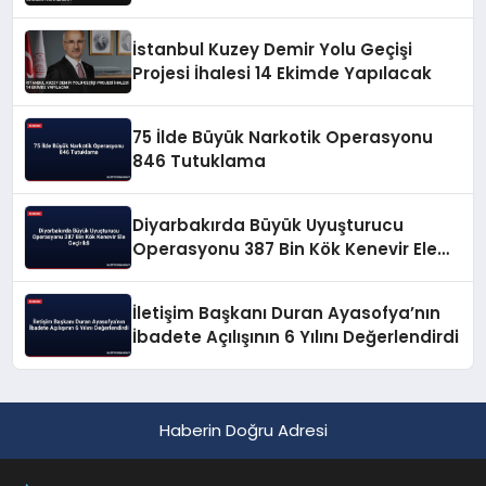
İstanbul Kuzey Demir Yolu Geçişi
Projesi İhalesi 14 Ekimde Yapılacak
75 İlde Büyük Narkotik Operasyonu
846 Tutuklama
Diyarbakırda Büyük Uyuşturucu
Operasyonu 387 Bin Kök Kenevir Ele
Geçirildi
İletişim Başkanı Duran Ayasofya’nın
İbadete Açılışının 6 Yılını Değerlendirdi
Haberin Doğru Adresi