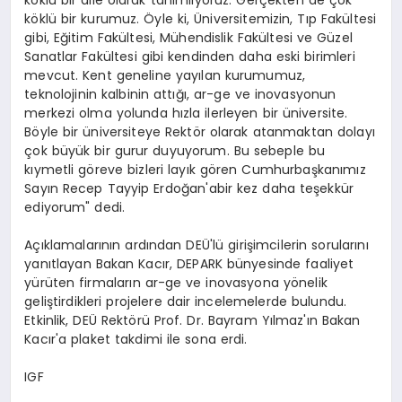
köklü bir kurumuz. Öyle ki, Üniversitemizin, Tıp Fakültesi
gibi, Eğitim Fakültesi, Mühendislik Fakültesi ve Güzel
Sanatlar Fakültesi gibi kendinden daha eski birimleri
mevcut. Kent geneline yayılan kurumumuz,
teknolojinin kalbinin attığı, ar-ge ve inovasyonun
merkezi olma yolunda hızla ilerleyen bir üniversite.
Böyle bir üniversiteye Rektör olarak atanmaktan dolayı
çok büyük bir gurur duyuyorum. Bu sebeple bu
kıymetli göreve bizleri layık gören Cumhurbaşkanımız
Sayın Recep Tayyip Erdoğan'abir kez daha teşekkür
ediyorum" dedi.
Açıklamalarının ardından DEÜ'lü girişimcilerin sorularını
yanıtlayan Bakan Kacır, DEPARK bünyesinde faaliyet
yürüten firmaların ar-ge ve inovasyona yönelik
geliştirdikleri projelere dair incelemelerde bulundu.
Etkinlik, DEÜ Rektörü Prof. Dr. Bayram Yılmaz'ın Bakan
Kacır'a plaket takdimi ile sona erdi.
IGF