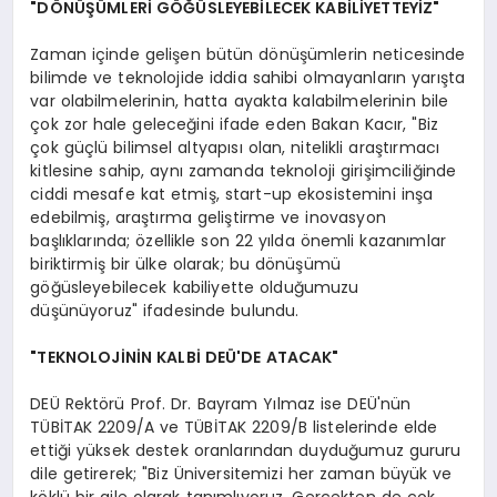
"DÖNÜŞÜMLERİ GÖĞÜSLEYEBİLECEK KABİLİYETTEYİZ"
Zaman içinde gelişen bütün dönüşümlerin neticesinde
bilimde ve teknolojide iddia sahibi olmayanların yarışta
var olabilmelerinin, hatta ayakta kalabilmelerinin bile
çok zor hale geleceğini ifade eden Bakan Kacır, "Biz
çok güçlü bilimsel altyapısı olan, nitelikli araştırmacı
kitlesine sahip, aynı zamanda teknoloji girişimciliğinde
ciddi mesafe kat etmiş, start-up ekosistemini inşa
edebilmiş, araştırma geliştirme ve inovasyon
başlıklarında; özellikle son 22 yılda önemli kazanımlar
biriktirmiş bir ülke olarak; bu dönüşümü
göğüsleyebilecek kabiliyette olduğumuzu
düşünüyoruz" ifadesinde bulundu.
"TEKNOLOJİNİN KALBİ DEÜ'DE ATACAK"
DEÜ Rektörü Prof. Dr. Bayram Yılmaz ise DEÜ'nün
TÜBİTAK 2209/A ve TÜBİTAK 2209/B listelerinde elde
ettiği yüksek destek oranlarından duyduğumuz gururu
dile getirerek; "Biz Üniversitemizi her zaman büyük ve
köklü bir aile olarak tanımlıyoruz. Gerçekten de çok