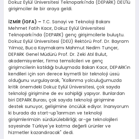
Dokuz Eylül Üniversitesi Teknoparkı'nda (DEPARK) DEÜ'lü
girişimciler ile bir araya geldi.
İZMİR (İGFA) –
T.C. Sanayi ve Teknoloji Bakanı
Mehmet Fatih Kacır, Dokuz Eylül Üniversitesi
Teknoparkı'nda (DEPARK) genç girişimcilerle buluştu.
Dokuz Eylül Üniversitesi (DEÜ) Rektörü Prof. Dr. Bayram
Yılmaz, Buca Kaymakamı Mahmut Nedim Tunçer,
DEPARK Genel Müdürü Prof. Dr. Zeki Atıl Bulut,
akademisyenler, firma temsilcileri ve genç
girişimcilerin katıldığı buluşmada Bakan Kacır, DEPARK'ın
kendileri için son derece kıymetli bir teknoloji üssü
olduğunu vurgulayarak, "Kalkınma yolculuğumuzda
kritik önemdeki Dokuz Eylül Üniversitesi, çok sayıda
teknoloji girişimine de ev sahipliği yapıyor. Bunlardan
biri DEPARK.Burası, çok sayıda teknoloji girişimine
destek sunuyor, gelişimine öncülük ediyor. İnanıyorum
ki burada da start-up'larımızın ve teknoloji
girişimlerimizin sürdürülebilirliği; ar-ge teknolojileri
sayesinde Türkiye'ye katma değerli ürünler ve
hizmetler kazandıracak" dedi.