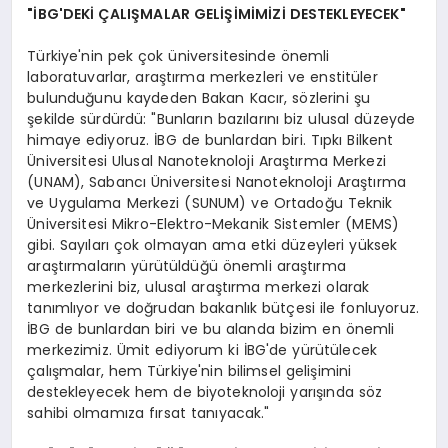
"İBG'DEKİ ÇALIŞMALAR GELİŞİMİMİZİ DESTEKLEYECEK"
Türkiye'nin pek çok üniversitesinde önemli
laboratuvarlar, araştırma merkezleri ve enstitüler
bulunduğunu kaydeden Bakan Kacır, sözlerini şu
şekilde sürdürdü: "Bunların bazılarını biz ulusal düzeyde
himaye ediyoruz. İBG de bunlardan biri. Tıpkı Bilkent
Üniversitesi Ulusal Nanoteknoloji Araştırma Merkezi
(UNAM), Sabancı Üniversitesi Nanoteknoloji Araştırma
ve Uygulama Merkezi (SUNUM) ve Ortadoğu Teknik
Üniversitesi Mikro-Elektro-Mekanik Sistemler (MEMS)
gibi. Sayıları çok olmayan ama etki düzeyleri yüksek
araştırmaların yürütüldüğü önemli araştırma
merkezlerini biz, ulusal araştırma merkezi olarak
tanımlıyor ve doğrudan bakanlık bütçesi ile fonluyoruz.
İBG de bunlardan biri ve bu alanda bizim en önemli
merkezimiz. Ümit ediyorum ki İBG'de yürütülecek
çalışmalar, hem Türkiye'nin bilimsel gelişimini
destekleyecek hem de biyoteknoloji yarışında söz
sahibi olmamıza fırsat tanıyacak."