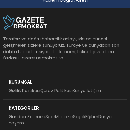
Haberin Doğru Adresi
Tarafsız ve doğru habercilik anlayışıyla en güncel
gelişmeleri sizlere sunuyoruz. Türkiye ve dünyadan son
dakika haberleri, siyaset, ekonomi, teknoloji ve daha
fazlası Gazete Demokrat’ta.
KURUMSAL
Gizlilik Politikası
Çerez Politikası
Künye
İletişim
KATEGORİLER
Gündem
Ekonomi
Spor
Magazin
Sağlık
Eğitim
Dünya
Yaşam