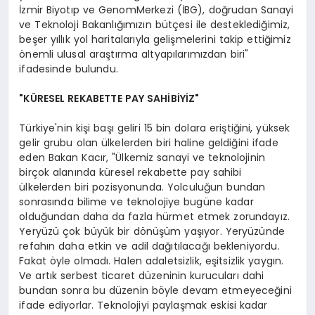
İzmir Biyotıp ve GenomMerkezi (İBG), doğrudan Sanayi
ve Teknoloji Bakanlığımızın bütçesi ile desteklediğimiz,
beşer yıllık yol haritalarıyla gelişmelerini takip ettiğimiz
önemli ulusal araştırma altyapılarımızdan biri"
ifadesinde bulundu.
"KÜRESEL REKABETTE PAY SAHİBİYİZ"
Türkiye'nin kişi başı geliri 15 bin dolara eriştiğini, yüksek
gelir grubu olan ülkelerden biri haline geldiğini ifade
eden Bakan Kacır, "Ülkemiz sanayi ve teknolojinin
birçok alanında küresel rekabette pay sahibi
ülkelerden biri pozisyonunda. Yolculuğun bundan
sonrasında bilime ve teknolojiye bugüne kadar
olduğundan daha da fazla hürmet etmek zorundayız.
Yeryüzü çok büyük bir dönüşüm yaşıyor. Yeryüzünde
refahın daha etkin ve adil dağıtılacağı bekleniyordu.
Fakat öyle olmadı. Halen adaletsizlik, eşitsizlik yaygın.
Ve artık serbest ticaret düzeninin kurucuları dahi
bundan sonra bu düzenin böyle devam etmeyeceğini
ifade ediyorlar. Teknolojiyi paylaşmak eskisi kadar