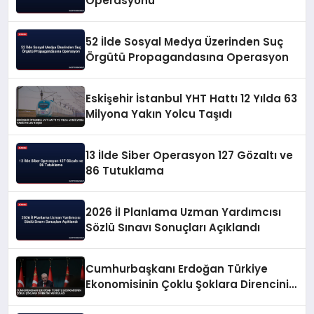
Operasyonu
52 İlde Sosyal Medya Üzerinden Suç
Örgütü Propagandasına Operasyon
Eskişehir İstanbul YHT Hattı 12 Yılda 63
Milyona Yakın Yolcu Taşıdı
13 İlde Siber Operasyon 127 Gözaltı ve
86 Tutuklama
2026 İl Planlama Uzman Yardımcısı
Sözlü Sınavı Sonuçları Açıklandı
Cumhurbaşkanı Erdoğan Türkiye
Ekonomisinin Çoklu Şoklara Direncini
Vurguladı