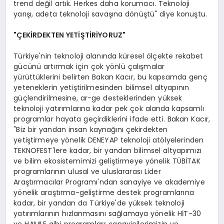
trend değil artık. Herkes daha korumacı. Teknoloji
yarışı, adeta teknoloji savaşına dönüştü" diye konuştu.
"ÇEKİRDEKTEN YETİŞTİRİYORUZ"
Türkiye'nin teknoloji alanında küresel ölçekte rekabet
gücünü artırmak için çok yönlü çalışmalar
yürüttüklerini belirten Bakan Kacır, bu kapsamda genç
yeteneklerin yetiştirilmesinden bilimsel altyapının
güçlendirilmesine, ar-ge desteklerinden yüksek
teknoloji yatırımlarına kadar pek çok alanda kapsamlı
programlar hayata geçirdiklerini ifade etti. Bakan Kacır,
"Biz bir yandan insan kaynağını çekirdekten
yetiştirmeye yönelik DENEYAP teknoloji atölyelerinden
TEKNOFEST'lere kadar, bir yandan bilimsel altyapımızı
ve bilim ekosistemimizi geliştirmeye yönelik TÜBİTAK
programlarının ulusal ve uluslararası Lider
Araştırmacılar Programı'ndan sanayiye ve akademiye
yönelik araştırma-geliştirme destek programlarına
kadar, bir yandan da Türkiye'de yüksek teknoloji
yatırımlarının hızlanmasını sağlamaya yönelik HİT-30
ve HAMLE gibi programları; sanayicilerimizin ve