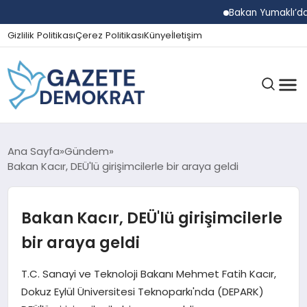
Bakan Yumaklı’dan Beş İ
Gizlilik Politikası
Çerez Politikası
Künye
İletişim
GÜNDEM
Ana Sayfa
Gündem
Bakan Kacır, DEÜ'lü girişimcilerle bir araya geldi
EKONOMI
Bakan Kacır, DEÜ'lü girişimcilerle
bir araya geldi
SPOR
T.C. Sanayi ve Teknoloji Bakanı Mehmet Fatih Kacır,
Dokuz Eylül Üniversitesi Teknoparkı'nda (DEPARK)
MAGAZIN