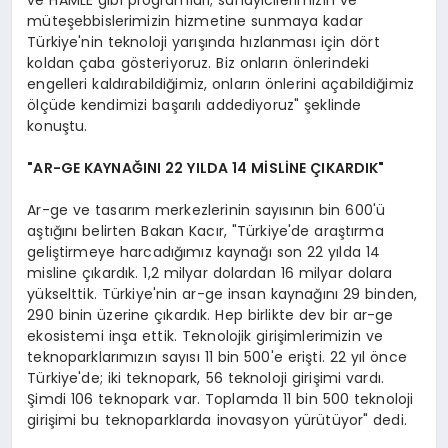
müteşebbislerimizin hizmetine sunmaya kadar
Türkiye'nin teknoloji yarışında hızlanması için dört
koldan çaba gösteriyoruz. Biz onların önlerindeki
engelleri kaldırabildiğimiz, onların önlerini açabildiğimiz
ölçüde kendimizi başarılı addediyoruz" şeklinde
konuştu.
"AR-GE KAYNAĞINI 22 YILDA 14 MİSLİNE ÇIKARDIK"
Ar-ge ve tasarım merkezlerinin sayısının bin 600'ü
aştığını belirten Bakan Kacır, "Türkiye'de araştırma
geliştirmeye harcadığımız kaynağı son 22 yılda 14
misline çıkardık. 1,2 milyar dolardan 16 milyar dolara
yükselttik. Türkiye'nin ar-ge insan kaynağını 29 binden,
290 binin üzerine çıkardık. Hep birlikte dev bir ar-ge
ekosistemi inşa ettik. Teknolojik girişimlerimizin ve
teknoparklarımızın sayısı 11 bin 500'e erişti. 22 yıl önce
Türkiye'de; iki teknopark, 56 teknoloji girişimi vardı.
Şimdi 106 teknopark var. Toplamda 11 bin 500 teknoloji
girişimi bu teknoparklarda inovasyon yürütüyor" dedi.