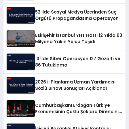
52 İlde Sosyal Medya Üzerinden Suç
Örgütü Propagandasına Operasyon
Eskişehir İstanbul YHT Hattı 12 Yılda 63
Milyona Yakın Yolcu Taşıdı
13 İlde Siber Operasyon 127 Gözaltı ve
86 Tutuklama
2026 İl Planlama Uzman Yardımcısı
Sözlü Sınavı Sonuçları Açıklandı
Cumhurbaşkanı Erdoğan Türkiye
Ekonomisinin Çoklu Şoklara Direncini
Vurguladı
İçişleri Bakanlığı Stajyer Kontrolör