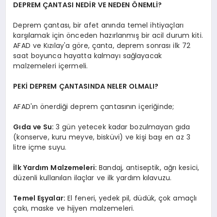
DEPREM ÇANTASI NEDİR VE NEDEN ÖNEMLİ?
Deprem çantası, bir afet anında temel ihtiyaçları
karşılamak için önceden hazırlanmış bir acil durum kiti.
AFAD ve Kızılay'a göre, çanta, deprem sonrası ilk 72
saat boyunca hayatta kalmayı sağlayacak
malzemeleri içermeli.
PEKİ DEPREM ÇANTASINDA NELER OLMALI?
AFAD'ın önerdiği deprem çantasının içeriğinde;
Gıda ve Su:
3 gün yetecek kadar bozulmayan gıda
(konserve, kuru meyve, bisküvi) ve kişi başı en az 3
litre içme suyu.
İlk Yardım Malzemeleri:
Bandaj, antiseptik, ağrı kesici,
düzenli kullanılan ilaçlar ve ilk yardım kılavuzu.
Temel Eşyalar:
El feneri, yedek pil, düdük, çok amaçlı
çakı, maske ve hijyen malzemeleri.