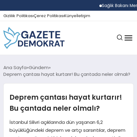
Sağlık Bakanı Memişoğl
Gizlilik Politikası
Çerez Politikası
Künye
İletişim
GÜNDEM
Ana Sayfa
Gündem
Deprem çantası hayat kurtarır! Bu çantada neler olmalı?
EKONOMI
Deprem çantası hayat kurtarır!
Bu çantada neler olmalı?
SPOR
İstanbul Silivri açıklarında dün yaşanan 6,2
büyüklüğündeki deprem ve artçı sarsıntılar, deprem
MAGAZIN