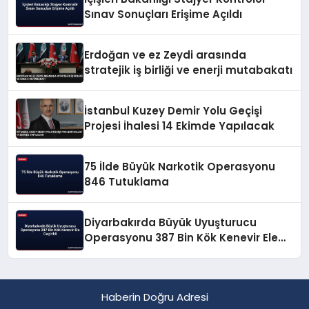
Sınav Sonuçları Erişime Açıldı
Erdoğan ve ez Zeydi arasında
stratejik iş birliği ve enerji mutabakatı
İstanbul Kuzey Demir Yolu Geçişi
Projesi İhalesi 14 Ekimde Yapılacak
75 İlde Büyük Narkotik Operasyonu
846 Tutuklama
Diyarbakırda Büyük Uyuşturucu
Operasyonu 387 Bin Kök Kenevir Ele
Geçirildi
Haberin Doğru Adresi