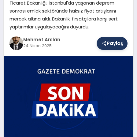
Ticaret Bakanlığı, İstanbul'da yaşanan deprem
sonrası emlak sektöründe haksız fiyat artışlarını
mercek altına aldı. Bakanlık, fırsatçılara karşı sert
SAĞLIK
yaptırımlar uygulayacağını duyurdu.
Mehmet Arslan
EĞITIM
Paylaş
24 Nisan 2025
DÜNYA
YAŞAM