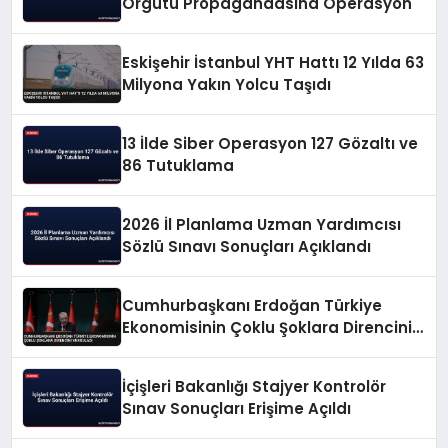
Örgütü Propagandasına Operasyon
Eskişehir İstanbul YHT Hattı 12 Yılda 63
Milyona Yakın Yolcu Taşıdı
13 İlde Siber Operasyon 127 Gözaltı ve
86 Tutuklama
2026 İl Planlama Uzman Yardımcısı
Sözlü Sınavı Sonuçları Açıklandı
Cumhurbaşkanı Erdoğan Türkiye
Ekonomisinin Çoklu Şoklara Direncini
Vurguladı
İçişleri Bakanlığı Stajyer Kontrolör
Sınav Sonuçları Erişime Açıldı