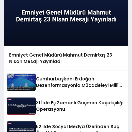
Emniyet Genel Müdürü Mahmut Demirtaş 23
Nisan Mesajı Yayınladı
Cumhurbaşkanı Erdoğan
Dezenformasyonla Mücadeleyi Millî
Güvenlik Sorunu Saydı
31 İlde Eş Zamanlı Göçmen Kaçakçılığı
Operasyonu
52 İlde Sosyal Medya Üzerinden Suç