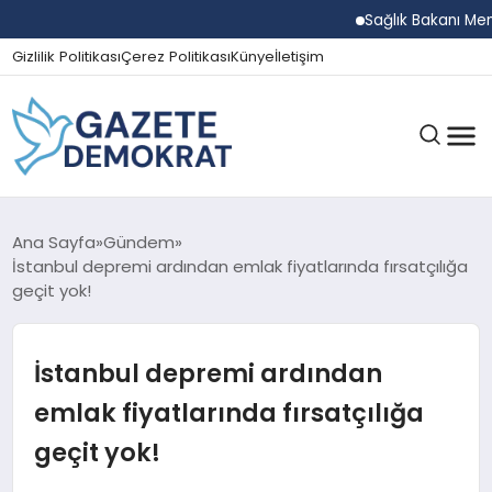
Sağlık Bakanı Memişo
Gizlilik Politikası
Çerez Politikası
Künye
İletişim
GÜNDEM
Ana Sayfa
Gündem
İstanbul depremi ardından emlak fiyatlarında fırsatçılığa
geçit yok!
EKONOMI
İstanbul depremi ardından
SPOR
emlak fiyatlarında fırsatçılığa
geçit yok!
MAGAZIN