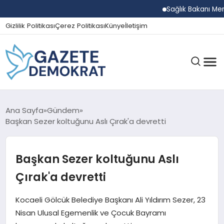
Sağlık Bakanı Memişoğ
Gizlilik Politikası
Çerez Politikası
Künye
İletişim
GÜNDEM
Ana Sayfa
Gündem
Başkan Sezer koltuğunu Aslı Çırak'a devretti
EKONOMI
Başkan Sezer koltuğunu Aslı
Çırak'a devretti
SPOR
Kocaeli Gölcük Belediye Başkanı Ali Yıldırım Sezer, 23
Nisan Ulusal Egemenlik ve Çocuk Bayramı
MAGAZIN