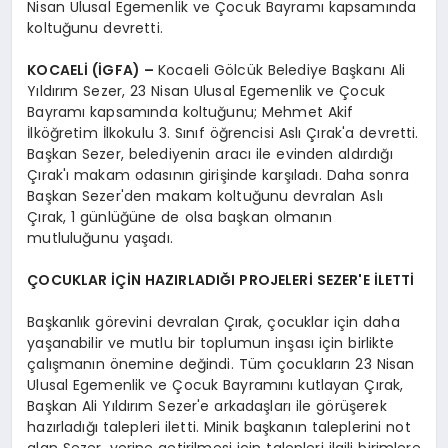
Nisan Ulusal Egemenlik ve Çocuk Bayramı kapsamında
koltuğunu devretti.
KOCAELİ (İGFA) –
Kocaeli Gölcük Belediye Başkanı Ali
Yıldırım Sezer, 23 Nisan Ulusal Egemenlik ve Çocuk
Bayramı kapsamında koltuğunu; Mehmet Akif
İlköğretim İlkokulu 3. Sınıf öğrencisi Aslı Çırak'a devretti.
Başkan Sezer, belediyenin aracı ile evinden aldırdığı
Çırak'ı makam odasının girişinde karşıladı. Daha sonra
Başkan Sezer'den makam koltuğunu devralan Aslı
Çırak, 1 günlüğüne de olsa başkan olmanın
mutluluğunu yaşadı.
ÇOCUKLAR İÇİN HAZIRLADIĞI PROJELERİ SEZER'E İLETTİ
Başkanlık görevini devralan Çırak, çocuklar için daha
yaşanabilir ve mutlu bir toplumun inşası için birlikte
çalışmanın önemine değindi. Tüm çocukların 23 Nisan
Ulusal Egemenlik ve Çocuk Bayramını kutlayan Çırak,
Başkan Ali Yıldırım Sezer'e arkadaşları ile görüşerek
hazırladığı talepleri iletti. Minik başkanın taleplerini not
alan Sezer, yerine getirilmesi için talepleri ilgili birimlere