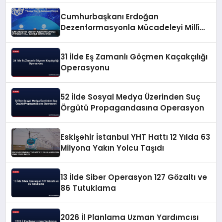
Cumhurbaşkanı Erdoğan
Dezenformasyonla Mücadeleyi Millî
Güvenlik Sorunu Saydı
31 İlde Eş Zamanlı Göçmen Kaçakçılığı
Operasyonu
52 İlde Sosyal Medya Üzerinden Suç
Örgütü Propagandasına Operasyon
Eskişehir İstanbul YHT Hattı 12 Yılda 63
Milyona Yakın Yolcu Taşıdı
13 İlde Siber Operasyon 127 Gözaltı ve
86 Tutuklama
2026 İl Planlama Uzman Yardımcısı