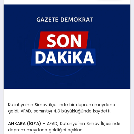
SAĞLIK
EĞITIM
DÜNYA
YAŞAM
Kütahya'nın Simav ilçesinde bir deprem meydana
geldi. AFAD, sarsıntıyı 4,3 büyüklüğünde kaydetti.
ANKARA (İGFA) –
AFAD, Kütahya'nın Simav İlçesi'nde
deprem meydana geldiğini açıkladı.