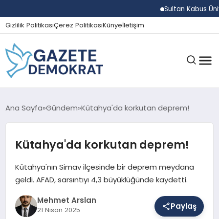
Sultan Kabus Üniversi
Gizlilik Politikası
Çerez Politikası
Künye
İletişim
GÜNDEM
Ana Sayfa
Gündem
Kütahya'da korkutan deprem!
Kütahya'da korkutan deprem!
EKONOMI
Kütahya'nın Simav ilçesinde bir deprem meydana
SPOR
geldi. AFAD, sarsıntıyı 4,3 büyüklüğünde kaydetti.
Mehmet Arslan
Paylaş
21 Nisan 2025
MAGAZIN