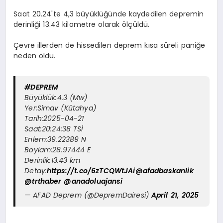
Saat 20.24'te 4,3 büyüklüğünde kaydedilen depremin
derinliği 13.43 kilometre olarak ölçüldü.
Çevre illerden de hissedilen deprem kısa süreli paniğe
neden oldu.
#DEPREM
Büyüklük:4.3 (Mw)
Yer:Simav (Kütahya)
Tarih:2025-04-21
Saat:20:24:38 TSİ
Enlem:39.22389 N
Boylam:28.97444 E
Derinlik:13.43 km
Detay:
https://t.co/6zTCQWtJAi
@afadbaskanlik
@trthaber
@anadoluajansi
— AFAD Deprem (@DepremDairesi)
April 21, 2025