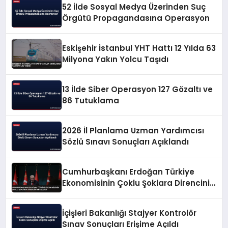
52 İlde Sosyal Medya Üzerinden Suç
Örgütü Propagandasına Operasyon
Eskişehir İstanbul YHT Hattı 12 Yılda 63
Milyona Yakın Yolcu Taşıdı
13 İlde Siber Operasyon 127 Gözaltı ve
86 Tutuklama
2026 İl Planlama Uzman Yardımcısı
Sözlü Sınavı Sonuçları Açıklandı
Cumhurbaşkanı Erdoğan Türkiye
Ekonomisinin Çoklu Şoklara Direncini
Vurguladı
İçişleri Bakanlığı Stajyer Kontrolör
Sınav Sonuçları Erişime Açıldı