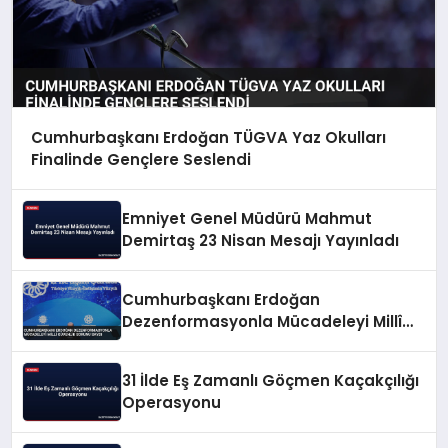
Cumhurbaşkanı Erdoğan TÜGVA Yaz Okulları
Finalinde Gençlere Seslendi
Emniyet Genel Müdürü Mahmut
Demirtaş 23 Nisan Mesajı Yayınladı
Cumhurbaşkanı Erdoğan
Dezenformasyonla Mücadeleyi Millî
Güvenlik Sorunu Saydı
31 İlde Eş Zamanlı Göçmen Kaçakçılığı
Operasyonu