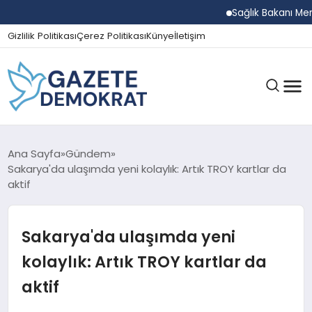
Sağlık Bakanı Memişo
Gizlilik Politikası
Çerez Politikası
Künye
İletişim
GÜNDEM
Ana Sayfa
Gündem
Sakarya'da ulaşımda yeni kolaylık: Artık TROY kartlar da
aktif
EKONOMI
Sakarya'da ulaşımda yeni
SPOR
kolaylık: Artık TROY kartlar da
aktif
MAGAZIN