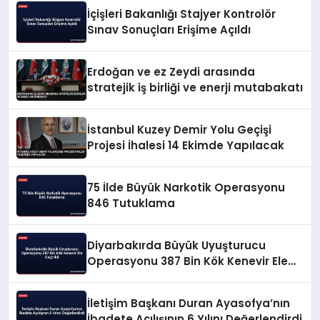
İçişleri Bakanlığı Stajyer Kontrolör
Sınav Sonuçları Erişime Açıldı
Erdoğan ve ez Zeydi arasında
stratejik iş birliği ve enerji mutabakatı
İstanbul Kuzey Demir Yolu Geçişi
Projesi İhalesi 14 Ekimde Yapılacak
75 İlde Büyük Narkotik Operasyonu
846 Tutuklama
Diyarbakırda Büyük Uyuşturucu
Operasyonu 387 Bin Kök Kenevir Ele
Geçirildi
İletişim Başkanı Duran Ayasofya’nın
İbadete Açılışının 6 Yılını Değerlendirdi