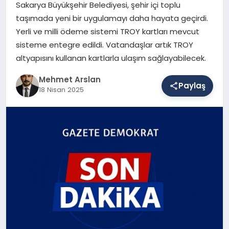
Sakarya Büyükşehir Belediyesi, şehir içi toplu
taşımada yeni bir uygulamayı daha hayata geçirdi.
Yerli ve milli ödeme sistemi TROY kartları mevcut
SAĞLIK
sisteme entegre edildi. Vatandaşlar artık TROY
altyapısını kullanan kartlarla ulaşım sağlayabilecek.
EĞITIM
Mehmet Arslan
Paylaş
18 Nisan 2025
DÜNYA
YAŞAM