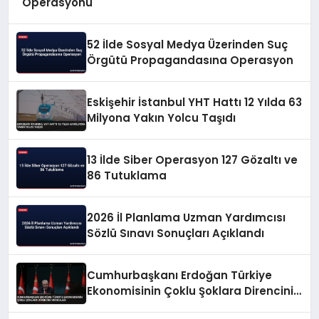
Operasyonu
52 İlde Sosyal Medya Üzerinden Suç
Örgütü Propagandasına Operasyon
Eskişehir İstanbul YHT Hattı 12 Yılda 63
Milyona Yakın Yolcu Taşıdı
13 İlde Siber Operasyon 127 Gözaltı ve
86 Tutuklama
2026 İl Planlama Uzman Yardımcısı
Sözlü Sınavı Sonuçları Açıklandı
Cumhurbaşkanı Erdoğan Türkiye
Ekonomisinin Çoklu Şoklara Direncini
Vurguladı