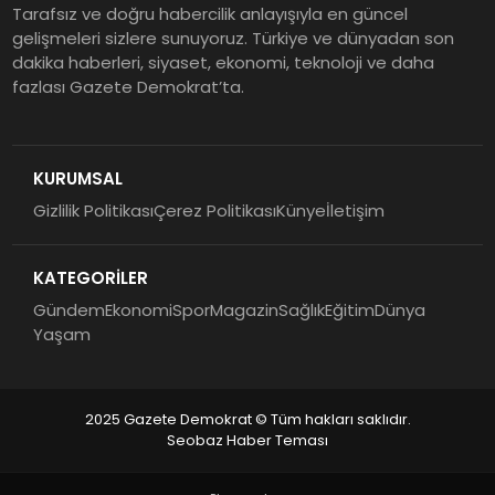
Tarafsız ve doğru habercilik anlayışıyla en güncel
gelişmeleri sizlere sunuyoruz. Türkiye ve dünyadan son
dakika haberleri, siyaset, ekonomi, teknoloji ve daha
fazlası Gazete Demokrat’ta.
KURUMSAL
Gizlilik Politikası
Çerez Politikası
Künye
İletişim
KATEGORİLER
Gündem
Ekonomi
Spor
Magazin
Sağlık
Eğitim
Dünya
Yaşam
2025 Gazete Demokrat © Tüm hakları saklıdır.
Seobaz Haber Teması