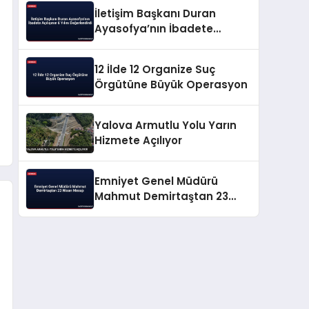
İletişim Başkanı Duran
Ayasofya’nın İbadete
Açılışının 6 Yılını
Değerlendirdi
12 İlde 12 Organize Suç
Örgütüne Büyük Operasyon
Yalova Armutlu Yolu Yarın
Hizmete Açılıyor
Emniyet Genel Müdürü
Mahmut Demirtaştan 23
Nisan Mesajı