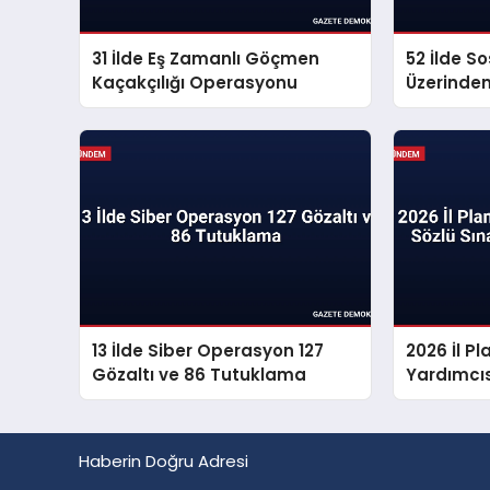
31 İlde Eş Zamanlı Göçmen
52 İlde S
Kaçakçılığı Operasyonu
Üzerinde
Propagan
13 İlde Siber Operasyon 127
2026 İl 
Gözaltı ve 86 Tutuklama
Yardımcıs
Sonuçları
Haberin Doğru Adresi