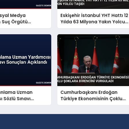
osyal Medya
Eskişehir İstanbul YHT Hattı 12
n Suç Örgütü
Yılda 63 Milyona Yakın Yolcu
dasına Operasyon
Taşıdı
Planlama Uzman
Cumhurbaşkanı Erdoğan
ı Sözlü Sınavı
Türkiye Ekonomisinin Çoklu
 Açıklandı
Şoklara Direncini Vurguladı