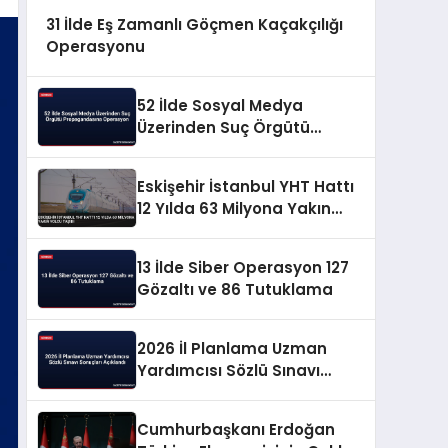
31 İlde Eş Zamanlı Göçmen Kaçakçılığı
Operasyonu
52 İlde Sosyal Medya
Üzerinden Suç Örgütü
Propagandasına
Operasyon
Eskişehir İstanbul YHT Hattı
12 Yılda 63 Milyona Yakın
Yolcu Taşıdı
13 İlde Siber Operasyon 127
Gözaltı ve 86 Tutuklama
2026 İl Planlama Uzman
Yardımcısı Sözlü Sınavı
Sonuçları Açıklandı
Cumhurbaşkanı Erdoğan