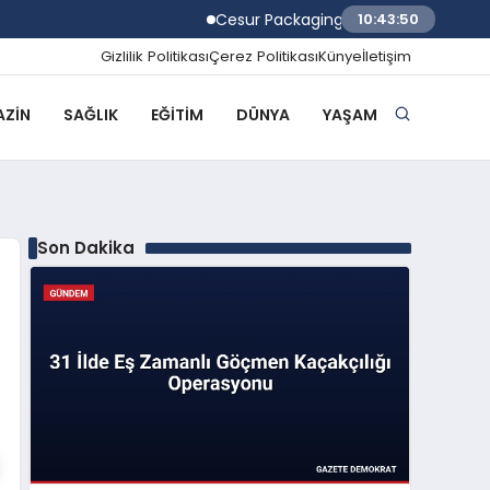
Cesur Packaging, Mısır’daki Üretim Üssü
10:43:51
Gizlilik Politikası
Çerez Politikası
Künye
İletişim
ZIN
SAĞLIK
EĞITIM
DÜNYA
YAŞAM
Son Dakika