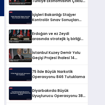
Türkiye Ekonomisinin Çoklu
Şoklara Direncini Vurguladı
İçişleri Bakanlığı Stajyer
Kontrolör Sınav Sonuçları
Erişime Açıldı
Erdoğan ve ez Zeydi
arasında stratejik iş birliği
ve enerji mutabakatı
İstanbul Kuzey Demir Yolu
Geçişi Projesi İhalesi 14
Ekimde Yapılacak
75 İlde Büyük Narkotik
Operasyonu 846 Tutuklama
Diyarbakırda Büyük
Uyuşturucu Operasyonu 387
Bin Kök Kenevir Ele Geçirildi