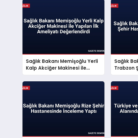
Sağlık Bakanı Memişoğlu Yerli
Sağlık B
Kalp Akciğer Makinesi ile
Trabzon Ş
Yapılan İlk Ameliyatı
tarih verd
Değerlendirdi