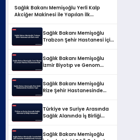
Sağlık Bakanı Memişoğlu Yerli Kalp
Akciğer Makinesi ile Yapılan İlk
Ameliyatı Değerlendirdi
Sağlık Bakanı Memişoğlu
Trabzon Şehir Hastanesi için
tarih verdi
Sağlık Bakanı Memişoğlu
İzmir Biyotıp ve Genom
Merkezi İncelemelerinde
Sağlık Bakanı Memişoğlu
Rize Şehir Hastanesinde
İnceleme Yaptı
Türkiye ve Suriye Arasında
Sağlık Alanında İş Birliği
Anlaşması
Sağlık Bakanı Memişoğlu