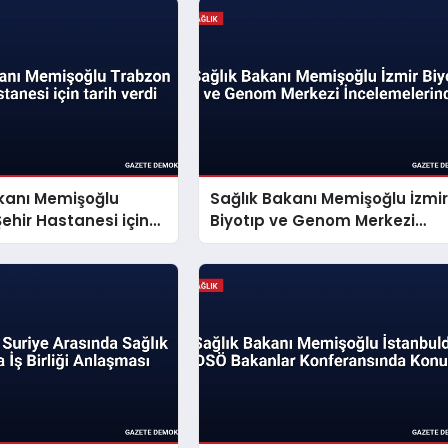
akanı Memişoğlu
Sağlık Bakanı Memişoğlu İzmi
ehir Hastanesi için
Biyotıp ve Genom Merkezi
i
İncelemelerinde