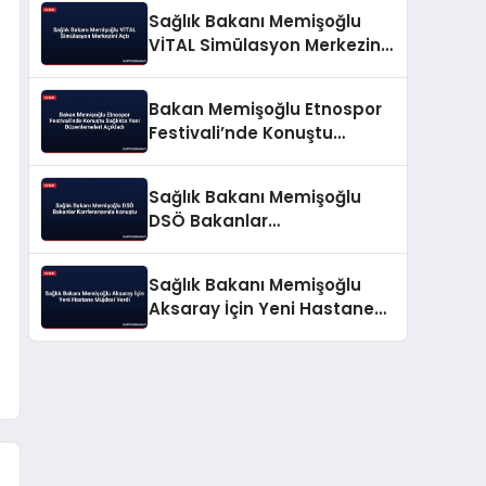
Sağlık Bakanı Memişoğlu
VİTAL Simülasyon Merkezini
Açtı
Bakan Memişoğlu Etnospor
Festivali’nde Konuştu
Sağlıkta Yeni Düzenlemeleri
Açıkladı
Sağlık Bakanı Memişoğlu
DSÖ Bakanlar
Konferansında konuştu
Sağlık Bakanı Memişoğlu
Aksaray İçin Yeni Hastane
Müjdesi Verdi