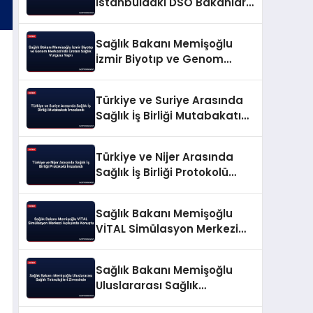
İstanbuldaki DSÖ Bakanlar
Konferansında Konuştu
Sağlık Bakanı Memişoğlu
İzmir Biyotıp ve Genom
Merkezi’nde Üreten Sağlık
Vurgusu Yaptı
Türkiye ve Suriye Arasında
Sağlık İş Birliği Mutabakatı
İmzalandı
Türkiye ve Nijer Arasında
Sağlık İş Birliği Protokolü
İmzalandı
Sağlık Bakanı Memişoğlu
VİTAL Simülasyon Merkezi
Açılışında Konuştu
Sağlık Bakanı Memişoğlu
Uluslararası Sağlık
Teknolojileri Zirvesinde