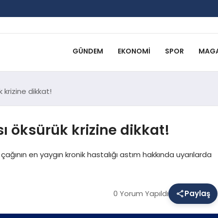
GÜNDEM
EKONOMI
SPOR
MAGA
krizine dikkat!
 öksürük krizine dikkat!
k çağının en yaygın kronik hastalığı astım hakkında uyarılarda
0 Yorum Yapıldı
Paylaş