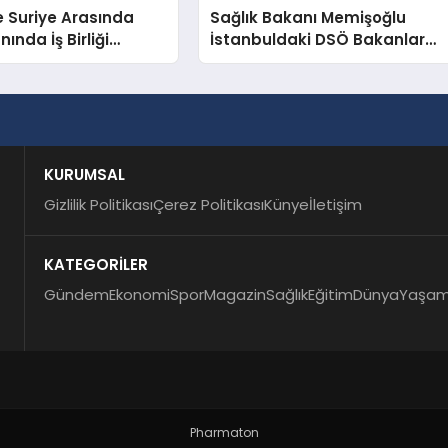
e Suriye Arasında
Sağlık Bakanı Memişoğlu
nında İş Birliği
İstanbuldaki DSÖ Bakanlar
ı
Konferansında Konuştu
KURUMSAL
Gizlilik Politikası
Çerez Politikası
Künye
İletişim
KATEGORİLER
Gündem
Ekonomi
Spor
Magazin
Sağlık
Eğitim
Dünya
Yaşa
Pharmaton