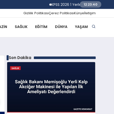
KPSS 2026 1 Yerleştirme Sonuçlarına Gör
12:23:41
Gizlilik Politikası
Çerez Politikası
Künye
İletişim
ZIN
SAĞLIK
EĞITIM
DÜNYA
YAŞAM
Son Dakika