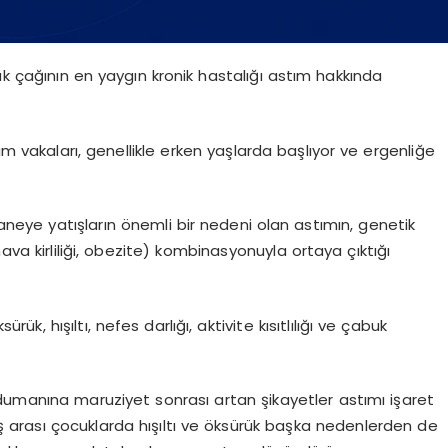
uk çağının en yaygın kronik hastalığı astım hakkında
 vakaları, genellikle erken yaşlarda başlıyor ve ergenliğe
staneye yatışların önemli bir nedeni olan astımın, genetik
ava kirliliği, obezite) kombinasyonuyla ortaya çıktığı
ük, hışıltı, nefes darlığı, aktivite kısıtlılığı ve çabuk
dumanına maruziyet sonrası artan şikayetler astımı işaret
2 yaş arası çocuklarda hışıltı ve öksürük başka nedenlerden de