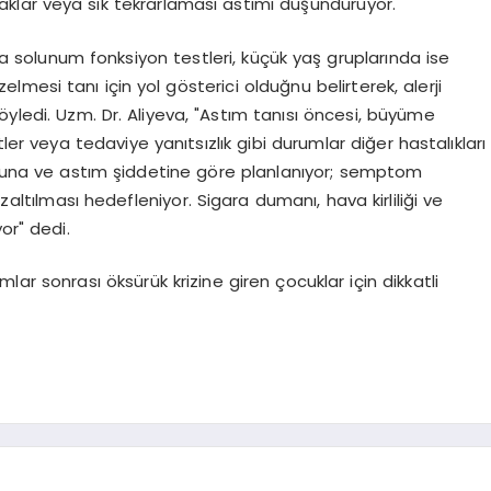
aklar veya sık tekrarlaması astımı düşündürüyor.
a solunum fonksiyon testleri, küçük yaş gruplarında ise
elmesi tanı için yol gösterici olduğnu belirterek, alerji
 söyledi. Uzm. Dr. Aliyeva, "Astım tanısı öncesi, büyüme
er veya tedaviye yanıtsızlık gibi durumlar diğer hastalıkları
rubuna ve astım şiddetine göre planlanıyor; semptom
zaltılması hedefleniyor. Sigara dumanı, hava kirliliği ve
or" dedi.
rumlar sonrası öksürük krizine giren çocuklar için dikkatli