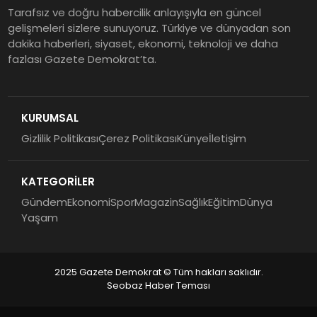
Tarafsız ve doğru habercilik anlayışıyla en güncel
gelişmeleri sizlere sunuyoruz. Türkiye ve dünyadan son
dakika haberleri, siyaset, ekonomi, teknoloji ve daha
fazlası Gazete Demokrat’ta.
KURUMSAL
Gizlilik Politikası
Çerez Politikası
Künye
İletişim
KATEGORİLER
Gündem
Ekonomi
Spor
Magazin
Sağlık
Eğitim
Dünya
Yaşam
2025 Gazete Demokrat © Tüm hakları saklıdır.
Seobaz Haber Teması