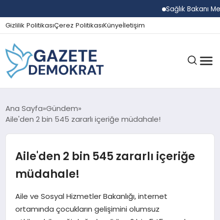
Sağlık Bakanı Memişoğ
Gizlilik Politikası
Çerez Politikası
Künye
İletişim
GÜNDEM
Ana Sayfa
Gündem
Aile'den 2 bin 545 zararlı içeriğe müdahale!
EKONOMI
Aile'den 2 bin 545 zararlı içeriğe
müdahale!
SPOR
Aile ve Sosyal Hizmetler Bakanlığı, internet
ortamında çocukların gelişimini olumsuz
MAGAZIN