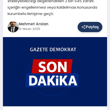
etkileyebileceği değerlendirilen 2 bin 545 zararlı
içeriğin engellenmesi veya kaldırılması konusunda
kurumlarla iletişime geçti.
SAĞLIK
Mehmet Arslan
Paylaş
10 Nisan 2025
EĞITIM
DÜNYA
YAŞAM