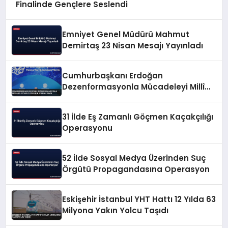
Finalinde Gençlere Seslendi
Emniyet Genel Müdürü Mahmut
Demirtaş 23 Nisan Mesajı Yayınladı
Cumhurbaşkanı Erdoğan
Dezenformasyonla Mücadeleyi Millî
Güvenlik Sorunu Saydı
31 İlde Eş Zamanlı Göçmen Kaçakçılığı
Operasyonu
52 İlde Sosyal Medya Üzerinden Suç
Örgütü Propagandasına Operasyon
Eskişehir İstanbul YHT Hattı 12 Yılda 63
Milyona Yakın Yolcu Taşıdı