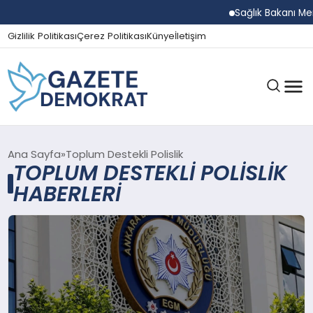
Sağlık Bakanı Memi
Gizlilik Politikası
Çerez Politikası
Künye
İletişim
GÜNDEM
Ana Sayfa
Toplum Destekli Polislik
TOPLUM DESTEKLI POLISLIK
HABERLERI
EKONOMI
SPOR
MAGAZIN