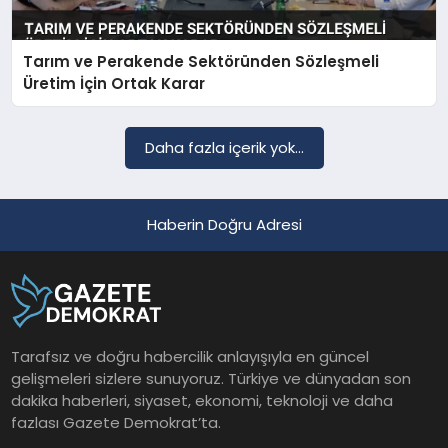
Tarım ve Perakende Sektöründen Sözleşmeli
SAĞLIK
Üretim İçin Ortak Karar
EĞITIM
Daha fazla içerik yok...
DÜNYA
Haberin Doğru Adresi
YAŞAM
Tarafsız ve doğru habercilik anlayışıyla en güncel
gelişmeleri sizlere sunuyoruz. Türkiye ve dünyadan son
dakika haberleri, siyaset, ekonomi, teknoloji ve daha
fazlası Gazete Demokrat’ta.