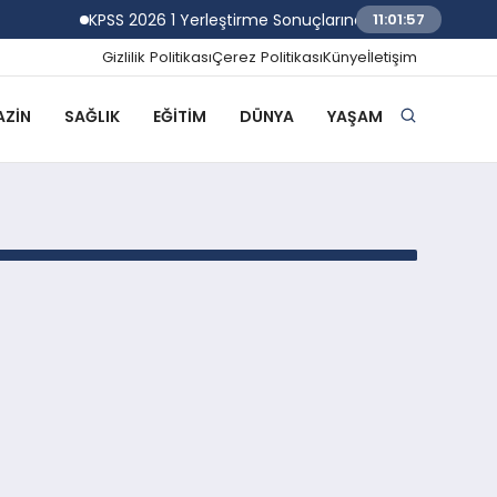
KPSS 2026 1 Yerleştirme Sonuçlarına Göre Atanacak Ada
11:01:57
Gizlilik Politikası
Çerez Politikası
Künye
İletişim
ZIN
SAĞLIK
EĞITIM
DÜNYA
YAŞAM