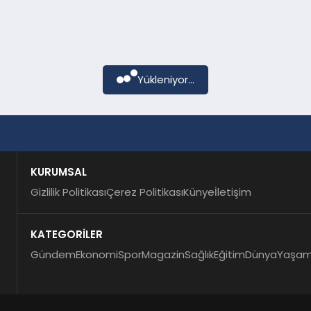
Yükleniyor...
KURUMSAL
Gizlilik Politikası
Çerez Politikası
Künye
İletişim
KATEGORİLER
Gündem
Ekonomi
Spor
Magazin
Sağlık
Eğitim
Dünya
Yaşa