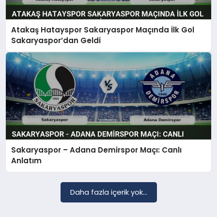
Atakaş Hatayspor Sakaryaspor Maçında İlk Gol
SAĞLIK
Sakaryaspor’dan Geldi
EĞITIM
DÜNYA
YAŞAM
Sakaryaspor – Adana Demirspor Maçı: Canlı
Anlatım
Daha fazla içerik yok...