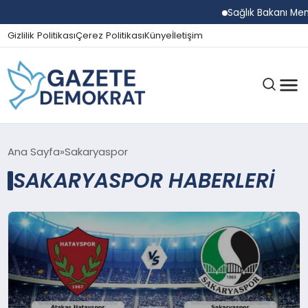
Sağlık Bakanı Memiş
Gizlilik Politikası
Çerez Politikası
Künye
İletişim
GÜNDEM
Ana Sayfa
Sakaryaspor
SAKARYASPOR HABERLERI
EKONOMI
SPOR
MAGAZIN