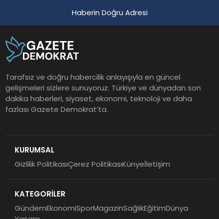
Haberin Doğru Adresi
Tarafsız ve doğru habercilik anlayışıyla en güncel
gelişmeleri sizlere sunuyoruz. Türkiye ve dünyadan son
dakika haberleri, siyaset, ekonomi, teknoloji ve daha
fazlası Gazete Demokrat’ta.
KURUMSAL
Gizlilik Politikası
Çerez Politikası
Künye
İletişim
KATEGORİLER
Gündem
Ekonomi
Spor
Magazin
Sağlık
Eğitim
Dünya
Yaşam