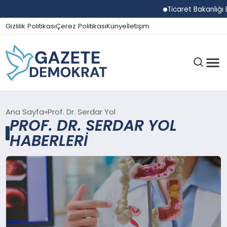
Ticaret Bakanlığı E
Gizlilik Politikası
Çerez Politikası
Künye
İletişim
GÜNDEM
Ana Sayfa
Prof. Dr. Serdar Yol
PROF. DR. SERDAR YOL
HABERLERI
EKONOMI
SPOR
MAGAZIN