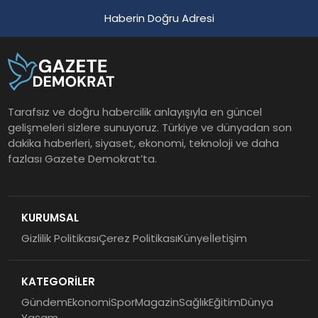
Haberin Doğru Adresi
Tarafsız ve doğru habercilik anlayışıyla en güncel
gelişmeleri sizlere sunuyoruz. Türkiye ve dünyadan son
dakika haberleri, siyaset, ekonomi, teknoloji ve daha
fazlası Gazete Demokrat’ta.
KURUMSAL
Gizlilik Politikası
Çerez Politikası
Künye
İletişim
KATEGORİLER
Gündem
Ekonomi
Spor
Magazin
Sağlık
Eğitim
Dünya
Yaşam