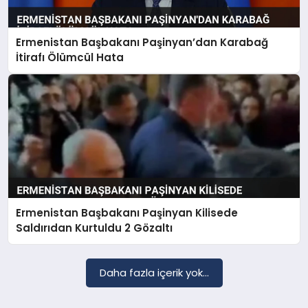
Ermenistan Başbakanı Paşinyan’dan Karabağ
SAĞLIK
İtirafı Ölümcül Hata
EĞITIM
DÜNYA
YAŞAM
Ermenistan Başbakanı Paşinyan Kilisede
Saldırıdan Kurtuldu 2 Gözaltı
Daha fazla içerik yok...