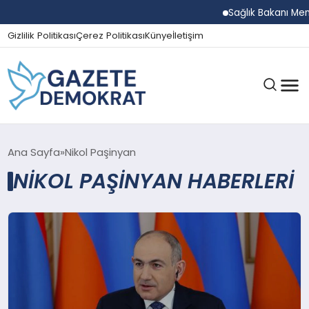
Sağlık Bakanı Memi
Gizlilik Politikası
Çerez Politikası
Künye
İletişim
GÜNDEM
Ana Sayfa
Nikol Paşinyan
NIKOL PAŞINYAN HABERLERI
EKONOMI
SPOR
MAGAZIN