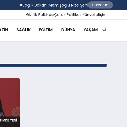
Sağlık Bakanı Memişoğlu Rize Şehir Hastanesiının Son 
03:28:05
Gizlilik Politikası
Çerez Politikası
Künye
İletişim
ZIN
SAĞLIK
EĞITIM
DÜNYA
YAŞAM