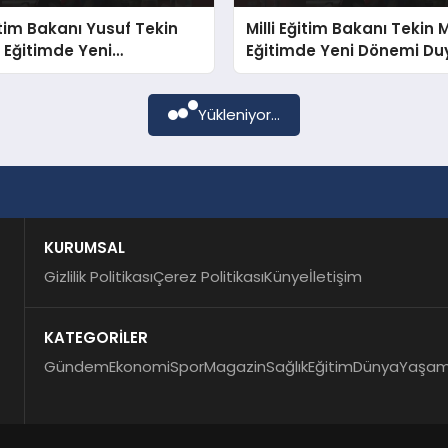
ğitim Bakanı Yusuf Tekin
Milli Eğitim Bakanı Tekin 
 Eğitimde Yeni
Eğitimde Yeni Dönemi Du
lleri Duyurdu
Yükleniyor...
KURUMSAL
Gizlilik Politikası
Çerez Politikası
Künye
İletişim
KATEGORİLER
Gündem
Ekonomi
Spor
Magazin
Sağlık
Eğitim
Dünya
Yaşa