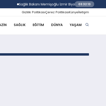
Sağlık Bakanı Memişoğlu İzmir Biyotıp ve Genom Merke
03:32:13
Gizlilik Politikası
Çerez Politikası
Künye
İletişim
ZIN
SAĞLIK
EĞITIM
DÜNYA
YAŞAM