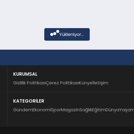
Yükleniyor...
KURUMSAL
Gizlilik Politikası
Çerez Politikası
Künye
İletişim
KATEGORİLER
Gündem
Ekonomi
Spor
Magazin
Sağlık
Eğitim
Dünya
Yaşa