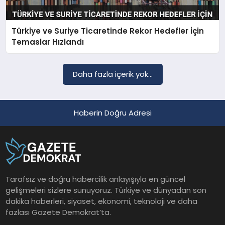
Türkiye ve Suriye Ticaretinde Rekor Hedefler İçin
SAĞLIK
Temaslar Hızlandı
EĞITIM
Daha fazla içerik yok...
DÜNYA
Haberin Doğru Adresi
YAŞAM
Tarafsız ve doğru habercilik anlayışıyla en güncel
gelişmeleri sizlere sunuyoruz. Türkiye ve dünyadan son
dakika haberleri, siyaset, ekonomi, teknoloji ve daha
fazlası Gazete Demokrat’ta.