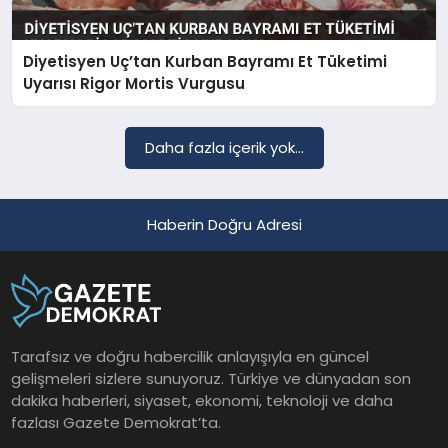
Diyetisyen Uç’tan Kurban Bayramı Et Tüketimi
SAĞLIK
Uyarısı Rigor Mortis Vurgusu
EĞITIM
Daha fazla içerik yok...
DÜNYA
Haberin Doğru Adresi
YAŞAM
Tarafsız ve doğru habercilik anlayışıyla en güncel
gelişmeleri sizlere sunuyoruz. Türkiye ve dünyadan son
dakika haberleri, siyaset, ekonomi, teknoloji ve daha
fazlası Gazete Demokrat’ta.