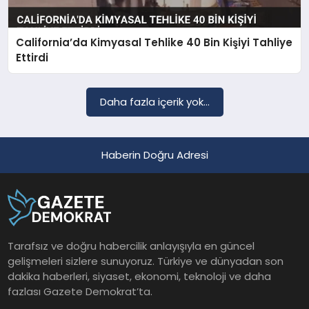
California’da Kimyasal Tehlike 40 Bin Kişiyi Tahliye
SAĞLIK
Ettirdi
EĞITIM
Daha fazla içerik yok...
DÜNYA
Haberin Doğru Adresi
YAŞAM
Tarafsız ve doğru habercilik anlayışıyla en güncel
gelişmeleri sizlere sunuyoruz. Türkiye ve dünyadan son
dakika haberleri, siyaset, ekonomi, teknoloji ve daha
fazlası Gazete Demokrat’ta.