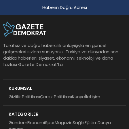
Haberin Doğru Adresi
Tarafsız ve doğru habercilik anlayışıyla en güncel
gelişmeleri sizlere sunuyoruz. Türkiye ve dünyadan son
dakika haberleri, siyaset, ekonomi, teknoloji ve daha
fazlası Gazete Demokrat’ta.
KURUMSAL
Gizlilik Politikası
Çerez Politikası
Künye
İletişim
KATEGORİLER
Gündem
Ekonomi
Spor
Magazin
Sağlık
Eğitim
Dünya
Yaşam