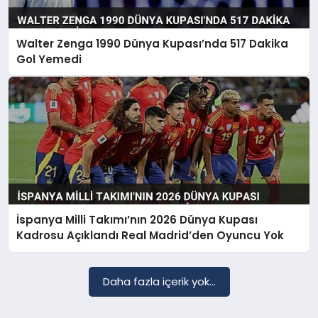
Walter Zenga 1990 Dünya Kupası’nda 517 Dakika
SAĞLIK
Gol Yemedi
EĞITIM
DÜNYA
YAŞAM
İspanya Milli Takımı’nın 2026 Dünya Kupası
Kadrosu Açıklandı Real Madrid’den Oyuncu Yok
Daha fazla içerik yok...