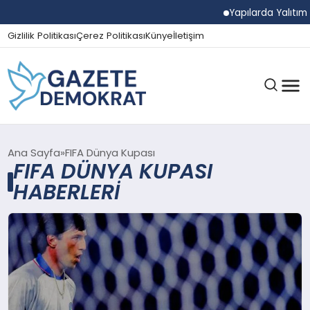
Yapılarda Yalıtım 
Gizlilik Politikası
Çerez Politikası
Künye
İletişim
GÜNDEM
Ana Sayfa
FIFA Dünya Kupası
FIFA DÜNYA KUPASI
HABERLERI
EKONOMI
SPOR
MAGAZIN