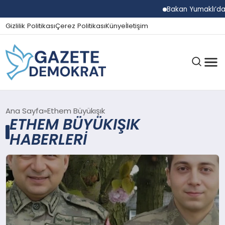
Bakan Yumaklı’dan B
Gizlilik Politikası
Çerez Politikası
Künye
İletişim
GÜNDEM
Ana Sayfa
Ethem Büyükışık
ETHEM BÜYÜKIŞIK
HABERLERI
EKONOMI
SPOR
MAGAZIN