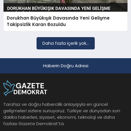
Dorukhan Büyükışık Davasında Yeni Gelişme
SAĞLIK
Takipsizlik Kararı Bozuldu
EĞITIM
Daha fazla içerik yok...
DÜNYA
Haberin Doğru Adresi
YAŞAM
Tarafsız ve doğru habercilik anlayışıyla en güncel
gelişmeleri sizlere sunuyoruz. Türkiye ve dünyadan son
dakika haberleri, siyaset, ekonomi, teknoloji ve daha
fazlası Gazete Demokrat’ta.