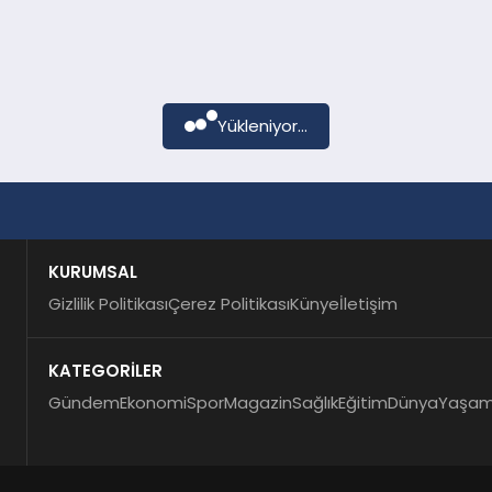
Yükleniyor...
KURUMSAL
Gizlilik Politikası
Çerez Politikası
Künye
İletişim
KATEGORİLER
Gündem
Ekonomi
Spor
Magazin
Sağlık
Eğitim
Dünya
Yaşa