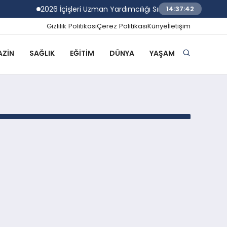
2026 İçişleri Uzman Yardımcılığı Sınav Sonuçları Açıklan
14:37:42
Gizlilik Politikası
Çerez Politikası
Künye
İletişim
ZIN
SAĞLIK
EĞITIM
DÜNYA
YAŞAM