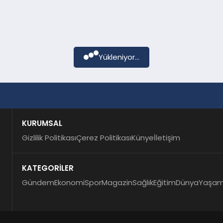
Yükleniyor...
KURUMSAL
Gizlilik Politikası
Çerez Politikası
Künye
İletişim
KATEGORİLER
Gündem
Ekonomi
Spor
Magazin
Sağlık
Eğitim
Dünya
Yaşa