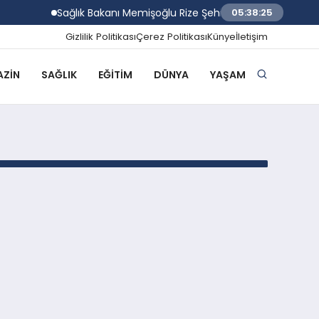
Sağlık Bakanı Memişoğlu Rize Şehir Hastanesiının Son 
05:38:25
Gizlilik Politikası
Çerez Politikası
Künye
İletişim
ZIN
SAĞLIK
EĞITIM
DÜNYA
YAŞAM