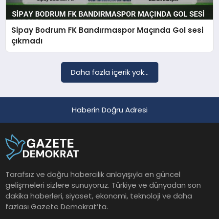
Sipay Bodrum FK Bandırmaspor Maçında Gol sesi
SAĞLIK
çıkmadı
EĞITIM
Daha fazla içerik yok...
DÜNYA
Haberin Doğru Adresi
YAŞAM
Tarafsız ve doğru habercilik anlayışıyla en güncel
gelişmeleri sizlere sunuyoruz. Türkiye ve dünyadan son
dakika haberleri, siyaset, ekonomi, teknoloji ve daha
fazlası Gazete Demokrat’ta.