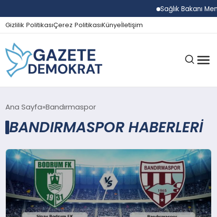
Sağlık Bakanı Memi
Gizlilik Politikası
Çerez Politikası
Künye
İletişim
GÜNDEM
Ana Sayfa
Bandırmaspor
BANDIRMASPOR HABERLERI
EKONOMI
SPOR
MAGAZIN