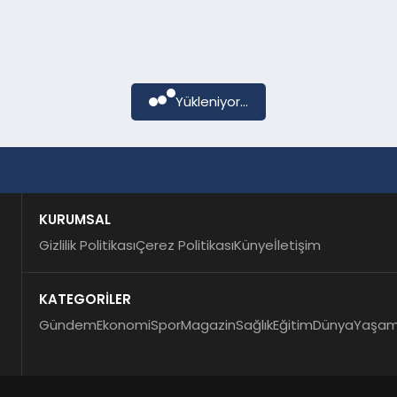
Yükleniyor...
KURUMSAL
Gizlilik Politikası
Çerez Politikası
Künye
İletişim
KATEGORİLER
Gündem
Ekonomi
Spor
Magazin
Sağlık
Eğitim
Dünya
Yaşa