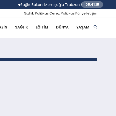
Sağlık Bakanı Memişoğlu Trabzon Şehir Hastanesi için ta
05:41:15
Gizlilik Politikası
Çerez Politikası
Künye
İletişim
ZIN
SAĞLIK
EĞITIM
DÜNYA
YAŞAM