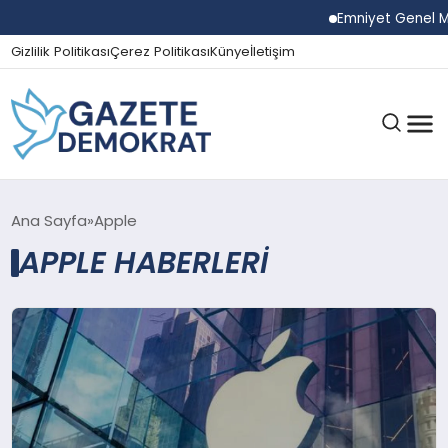
Emniyet Genel Müdü
Gizlilik Politikası
Çerez Politikası
Künye
İletişim
GÜNDEM
Ana Sayfa
Apple
APPLE HABERLERI
EKONOMI
SPOR
MAGAZIN