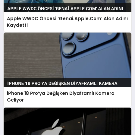
Apple WWDC Öncesi ‘Genai.Apple.Com’ Alan Adını
SAĞLIK
Kaydetti
EĞITIM
DÜNYA
YAŞAM
iPhone 18 Pro’ya Değişken Diyaframlı Kamera
Geliyor