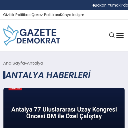
Bakan Yumaklı’dan B
Gizlilik Politikası
Çerez Politikası
Künye
İletişim
GÜNDEM
Ana Sayfa
Antalya
ANTALYA HABERLERI
EKONOMI
SPOR
MAGAZIN