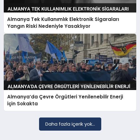
Almanya Tek Kullanımlık Elektronik Sigaraları
SAĞLIK
Yangın Riski Nedeniyle Yasaklıyor
EĞITIM
DÜNYA
YAŞAM
Almanya’da Çevre Örgütleri Yenilenebilir Enerji
İçin Sokakta
Daha fazla içerik yok...