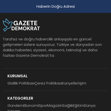
Haberin Doğru Adresi
Tarafsız ve doğru habercilik anlayışıyla en güncel
gelişmeleri sizlere sunuyoruz. Türkiye ve dünyadan son
dakika haberleri, siyaset, ekonomi, teknoloji ve daha
fazlası Gazete Demokrat’ta.
KURUMSAL
Gizlilik Politikası
Çerez Politikası
Künye
İletişim
KATEGORİLER
Gündem
Ekonomi
Spor
Magazin
Sağlık
Eğitim
Dünya
Yaşam