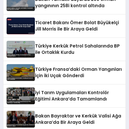
yangınının 258i kontrol altında
Ticaret Bakanı Ömer Bolat Büyükelçi
Jill Morris ile Bir Araya Geldi
Türkiye Kerkük Petrol Sahalarında BP
ile Ortaklık Kurdu
Türkiye Fransa’daki Orman Yangınları
İçin İki Uçak Gönderdi
İyi Tarım Uygulamaları Kontrolör
Eğitimi Ankara’da Tamamlandı
Bakan Bayraktar ve Kerkük Valisi Ağa
Ankara’da Bir Araya Geldi