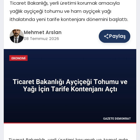
Ticaret Bakanlığı, yerli üretimi korumak amacıyla
yağlık ayçiçeği tohumu ve ham ayçiçek yağı
ithalatında yeni tarife kontenjanı dönemini başlattı.
SAĞLIK
Mehmet Arslan
Paylaş
08 Temmuz 2026
EĞITIM
DÜNYA
YAŞAM
Ticaret Bakanlığı, yerli üretimi korumak ve temel gıda