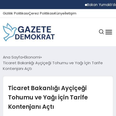
Bakan Yumaklı’dan Beş 
Gizlilik Politikası
Çerez Politikası
Künye
İletişim
GÜNDEM
Ana Sayfa
Ekonomi
Ticaret Bakanlığı Ayçiçeği Tohumu ve Yağı İçin Tarife
Kontenjanı Açtı
EKONOMI
Ticaret Bakanlığı Ayçiçeği
SPOR
Tohumu ve Yağı İçin Tarife
Kontenjanı Açtı
MAGAZIN