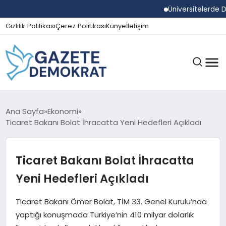
Üniversitelerde Dum
Gizlilik Politikası
Çerez Politikası
Künye
İletişim
GÜNDEM
Ana Sayfa
Ekonomi
Ticaret Bakanı Bolat İhracatta Yeni Hedefleri Açıkladı
EKONOMI
Ticaret Bakanı Bolat İhracatta
Yeni Hedefleri Açıkladı
SPOR
Ticaret Bakanı Ömer Bolat, TİM 33. Genel Kurulu’nda
yaptığı konuşmada Türkiye’nin 410 milyar dolarlık
MAGAZIN