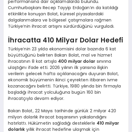
performansına dair açıklamalarda bulundu.
Cumhurbaşkanı Recep Tayyip Erdoğan’ın da katıldığı
etkinlikte konuşan Bolat, küresel piyasalardaki
dalgalanmalara ve bölgesel çatışmalara rağmen
Türkiye’nin ihracat artışını sürdürdüğünü vurguladı.
İhracatta 410 Milyar Dolar Hedefi
Türkiye’nin 23 yılda ekonomisini dolar bazında 6 kat
büyüttüğünü belirten Bakan Bolat, mal ve hizmet
ihracatının 8 kat artışla
400 milyar dolar
sınırına
ulaştığını ifade etti. 2026 yılının ilk yarısına ilişkin
verilerin gelecek hafta açıklanacağını duyuran Bolat,
ekonomik büyümenin ikinci çeyrekten itibaren ivme
kazanacağını belirtti. Türkiye, 1980 yılında bin firmayla
başladığı ihracat yolculuğuna bugün 160 bin
ihracatçıyla devam ediyor.
Bakan Bolat, 22 Mayıs tarihinde günlük 2 milyar 420
milyon dolarlık ihracat başarısının yakalandığını
hatırlattı. Hükümetin sağladığı desteklerle
410 milyar
dolarlık
yıllık ihracat hedefine ulaşmak için