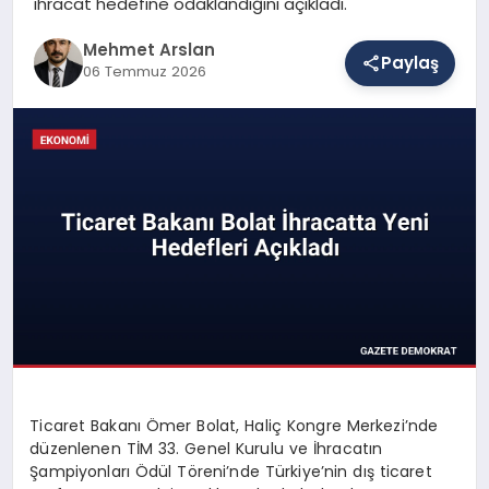
ihracat hedefine odaklandığını açıkladı.
Mehmet Arslan
Paylaş
SAĞLIK
06 Temmuz 2026
EĞITIM
DÜNYA
YAŞAM
Ticaret Bakanı Ömer Bolat, Haliç Kongre Merkezi’nde
düzenlenen TİM 33. Genel Kurulu ve İhracatın
Şampiyonları Ödül Töreni’nde Türkiye’nin dış ticaret