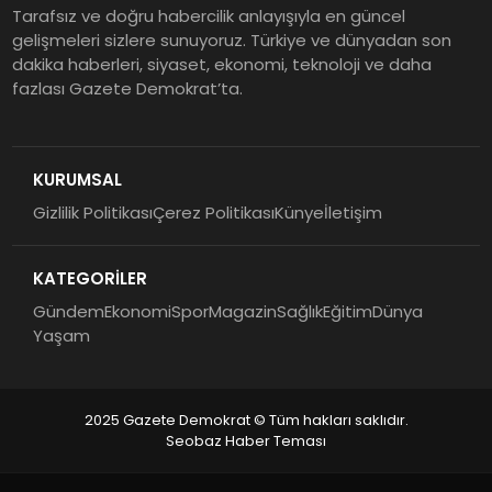
Tarafsız ve doğru habercilik anlayışıyla en güncel
gelişmeleri sizlere sunuyoruz. Türkiye ve dünyadan son
dakika haberleri, siyaset, ekonomi, teknoloji ve daha
fazlası Gazete Demokrat’ta.
KURUMSAL
Gizlilik Politikası
Çerez Politikası
Künye
İletişim
KATEGORİLER
Gündem
Ekonomi
Spor
Magazin
Sağlık
Eğitim
Dünya
Yaşam
2025 Gazete Demokrat © Tüm hakları saklıdır.
Seobaz Haber Teması