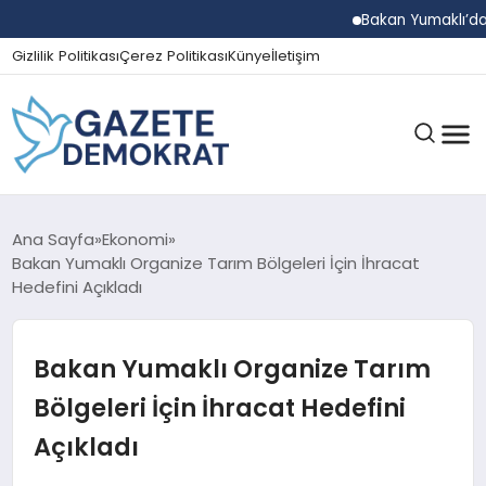
Bakan Yumaklı’dan Beş İ
Gizlilik Politikası
Çerez Politikası
Künye
İletişim
GÜNDEM
Ana Sayfa
Ekonomi
Bakan Yumaklı Organize Tarım Bölgeleri İçin İhracat
Hedefini Açıkladı
EKONOMI
Bakan Yumaklı Organize Tarım
SPOR
Bölgeleri İçin İhracat Hedefini
Açıkladı
MAGAZIN