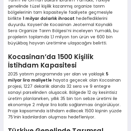
genelinde tüzel kişilik kazanmış organize tarım
bölgelerinin tam kapasiteyle faaliyete geçmesiyle
birlikte
1 milyar dolarlık ihracat
hedeflediklerini
duyurdu. Kayseri’de Kocasinan Jeotermal Kaynaklı
Sera Organize Tarım Bölgesi’ni inceleyen Yumaklı, bu
projelerin toplamda 1,1 milyon ton ürün ve 600 bin
büyükbaş hayvan üretimine ulaşacağını belirtti.
Kocasinan’da 1500 Kişilik
İstihdam Kapasitesi
2025 yatırım programında yer alan ve yaklaşık
5
milyar lira maliyetle
hayata geçecek olan Kocasinan
projesi, 1227 dekarlık alanda 32 sera ve 9 entegre
sanayi parselinden oluşacak. Bölgede 12 ay kesintisiz
üretim planlanırken, yıllık 35 bin ton sebze üretimi ile
ekonomiye 2 milyar lira katkı sağlanması öngörülüyor.
Proje kapsamında istihdam edilecek 1500 kişinin yüzde
75’inin kadınlardan oluşması hedefleniyor.
Türkiye Genelinde Tarımsal