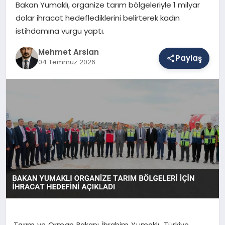
Bakan Yumaklı, organize tarım bölgeleriyle 1 milyar
dolar ihracat hedeflediklerini belirterek kadın
istihdamına vurgu yaptı.
SAĞLIK
Mehmet Arslan
Paylaş
04 Temmuz 2026
EĞITIM
DÜNYA
YAŞAM
Tarım ve Orman Bakanı İbrahim Yumaklı, Türkiye